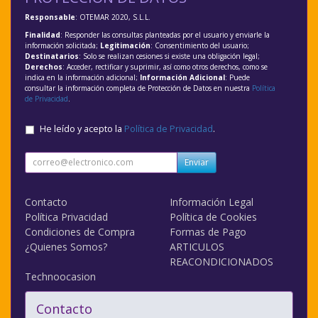
Responsable
: OTEMAR 2020, S.L.L.
Finalidad
: Responder las consultas planteadas por el usuario y enviarle la
información solicitada;
Legitimación
: Consentimiento del usuario;
Destinatarios
: Solo se realizan cesiones si existe una obligación legal;
Derechos
: Acceder, rectificar y suprimir, así como otros derechos, como se
indica en la información adicional;
Información Adicional
: Puede
consultar la información completa de Protección de Datos en nuestra
Política
de Privacidad
.
He leído y acepto la
Política de Privacidad
.
Enviar
Contacto
Información Legal
Política Privacidad
Política de Cookies
Condiciones de Compra
Formas de Pago
¿Quienes Somos?
ARTICULOS
REACONDICIONADOS
Technoocasion
Contacto