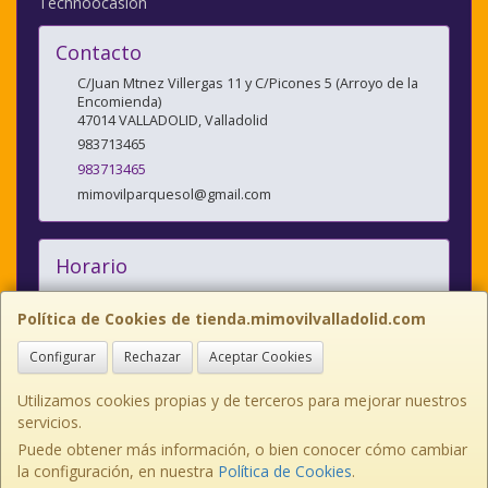
Technoocasion
Contacto
C/Juan Mtnez Villergas 11 y C/Picones 5 (Arroyo de la
Encomienda)
47014
VALLADOLID
,
Valladolid
983713465
983713465
mimovilparquesol@gmail.com
Horario
10:00/14:00 y 17:00/20:30
Política de Cookies de tienda.mimovilvalladolid.com
Configurar
Rechazar
Aceptar Cookies
C/JUAN MARTINEZ VILLERGAS nº 11, 47014, Valladolid, España. - Tfno:
983713465
Utilizamos cookies propias y de terceros para mejorar nuestros
servicios.
C/PICONES nº 5, 47195, Arroyo de la Encomienda Valladolid Tlno:
983641214
Puede obtener más información, o bien conocer cómo cambiar
la configuración, en nuestra
Política de Cookies
.