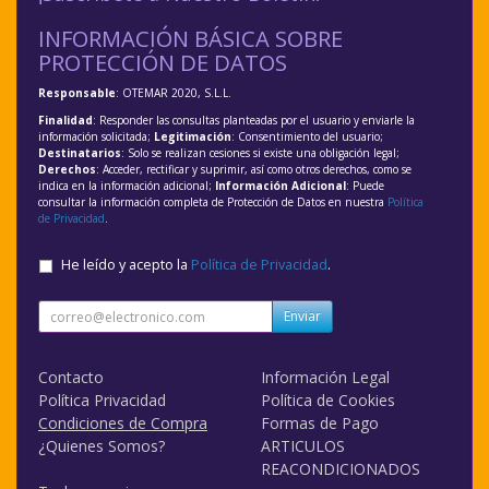
INFORMACIÓN BÁSICA SOBRE
PROTECCIÓN DE DATOS
Responsable
: OTEMAR 2020, S.L.L.
Finalidad
: Responder las consultas planteadas por el usuario y enviarle la
información solicitada;
Legitimación
: Consentimiento del usuario;
Destinatarios
: Solo se realizan cesiones si existe una obligación legal;
Derechos
: Acceder, rectificar y suprimir, así como otros derechos, como se
indica en la información adicional;
Información Adicional
: Puede
consultar la información completa de Protección de Datos en nuestra
Política
de Privacidad
.
He leído y acepto la
Política de Privacidad
.
Enviar
Contacto
Información Legal
Política Privacidad
Política de Cookies
Condiciones de Compra
Formas de Pago
¿Quienes Somos?
ARTICULOS
REACONDICIONADOS