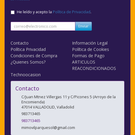
He leído y acepto la
Política de Privacidad
.
Enviar
Contacto
Información Legal
Política Privacidad
Política de Cookies
Condiciones de Compra
Formas de Pago
¿Quienes Somos?
ARTICULOS
REACONDICIONADOS
Technoocasion
Contacto
C/Juan Mtnez Villergas 11 y C/Picones 5 (Arroyo de la
Encomienda)
47014
VALLADOLID
,
Valladolid
983713465
983713465
mimovilparquesol@gmail.com