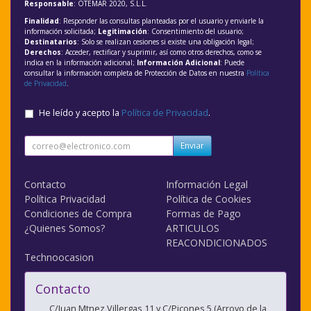
Responsable
: OTEMAR 2020, S.L.L.
Finalidad
: Responder las consultas planteadas por el usuario y enviarle la
información solicitada;
Legitimación
: Consentimiento del usuario;
Destinatarios
: Solo se realizan cesiones si existe una obligación legal;
Derechos
: Acceder, rectificar y suprimir, así como otros derechos, como se
indica en la información adicional;
Información Adicional
: Puede
consultar la información completa de Protección de Datos en nuestra
Política
de Privacidad
.
He leído y acepto la
Política de Privacidad
.
Enviar
Contacto
Información Legal
Política Privacidad
Política de Cookies
Condiciones de Compra
Formas de Pago
¿Quienes Somos?
ARTICULOS
REACONDICIONADOS
Technoocasion
Contacto
C/Juan Mtnez Villergas 11 y C/Picones 5 (Arroyo de la