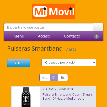
Menú
Acceso
Contacto
0
Pulseras Smartband
(7 art.)
Filtro
Ant.
01
Sig.
XIAOMI - BHR07PYGL
Pulsera Smartband Xiaomi Smart
Band 10/ Negro Medianoche