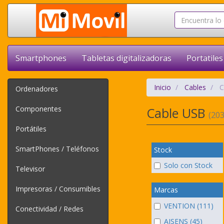
Smartphones
Tabletas digitalizadoras
Portatiles
Inicio
Cables
C
Ordenadores
Componentes
Cable USB
(203
Portátiles
SmartPhones / Teléfonos
Stock
Solo con Stock
Televisor
Impresoras / Consumibles
Marcas
VENTION (111)
Conectividad / Redes
AISENS (45)