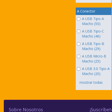
A Conector
A USB Tipo-A
Macho (50)
A USB Tipo-C
Macho (46)
A USB Tipo-B
Macho (29)
A USB Micro-B
Macho (25)
A USB 3.0 Tipo-A
Macho (20)
mostrar todas
Sobre Nosotros
¡Suscríbet