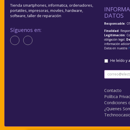
Tienda smartphones, informatica, ordenadores,
INFORMA
portatiles, impresoras, moviles, hardware,
DATOS
software, taller de reparación
Responsable
: O
Síguenos en:
Finalidad
: Respon
Legitimación
: C
obligación legal;
De
información adicio
Datos en nuestra
P
He leído y 
Contacto
Política Priva
Condiciones 
¿Quienes So
Technoocasi