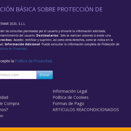
CIÓN BÁSICA SOBRE PROTECCIÓN DE
TEMAR 2020, S.L.L.
der las consultas planteadas por el usuario y enviarle la información solicitada;
onsentimiento del usuario;
Destinatarios
: Solo se realizan cesiones si existe una
rechos
: Acceder, rectificar y suprimir, así como otros derechos, como se indica en la
nal;
Información Adicional
: Puede consultar la información completa de Protección de
olítica de Privacidad
.
acepto la
Política de Privacidad
.
Enviar
Información Legal
cidad
Política de Cookies
de Compra
Formas de Pago
mos?
ARTICULOS REACONDICIONADOS
on