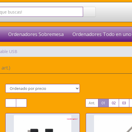
Ordenadores Sobremesa
Ordenadores Todo en uno
able USB
 art.)
Ant.
01
02
03