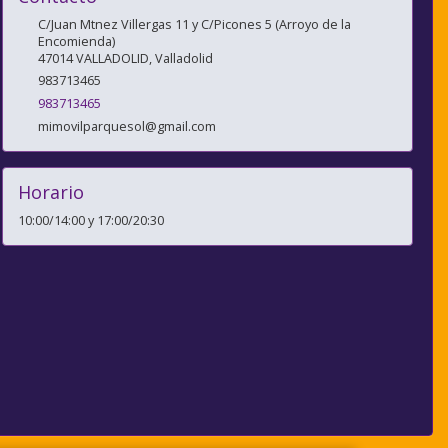
C/Juan Mtnez Villergas 11 y C/Picones 5 (Arroyo de la
Encomienda)
47014
VALLADOLID
,
Valladolid
983713465
983713465
mimovilparquesol@gmail.com
Horario
10:00/14:00 y 17:00/20:30