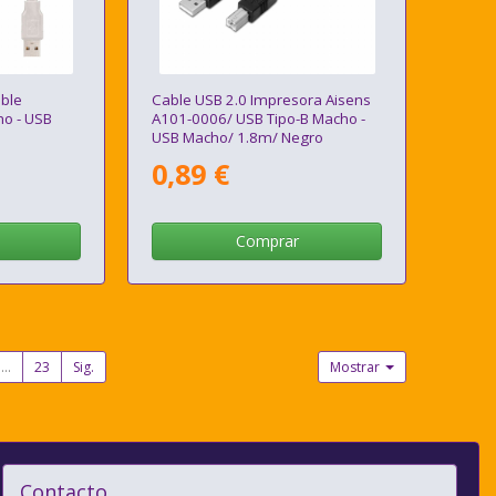
ble
Cable USB 2.0 Impresora Aisens
o - USB
A101-0006/ USB Tipo-B Macho -
USB Macho/ 1.8m/ Negro
0,89 €
Comprar
...
23
Sig.
Mostrar
Contacto