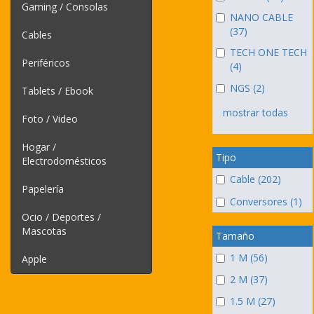
Gaming / Consolas
NANO CABLE
(37)
Cables
TECH ONE TECH
Periféricos
(4)
NGS (2)
Tablets / Ebook
mostrar todas
Foto / Video
Hogar /
Tipo
Electrodomésticos
Cable (202)
Papelería
Conversores (1)
Ocio / Deportes /
Mascotas
Tamaño
1 M (56)
Apple
2 M (37)
1.5 M (27)