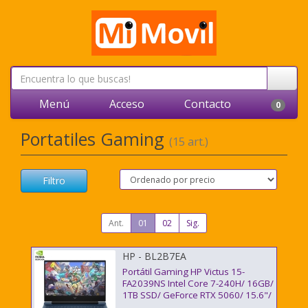
Menú
Acceso
Contacto
0
Portatiles Gaming
(15 art.)
Filtro
Ant.
01
02
Sig.
HP - BL2B7EA
Portátil Gaming HP Victus 15-
FA2039NS Intel Core 7-240H/ 16GB/
1TB SSD/ GeForce RTX 5060/ 15.6"/
Sin Sistema Operativo