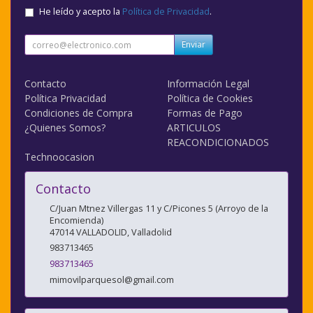
He leído y acepto la
Política de Privacidad
.
Enviar
Contacto
Información Legal
Política Privacidad
Política de Cookies
Condiciones de Compra
Formas de Pago
¿Quienes Somos?
ARTICULOS
REACONDICIONADOS
Technoocasion
Contacto
C/Juan Mtnez Villergas 11 y C/Picones 5 (Arroyo de la
Encomienda)
47014
VALLADOLID
,
Valladolid
983713465
983713465
mimovilparquesol@gmail.com