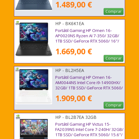
1.489,00 €
Comprar
HP - BK6K1EA
Portátil Gaming HP Omen 16-
AP0020NS Ryzen AI 7-350/ 32GB/
1TB SSD/ GeForce RTX 5060/ 16"/
Sin Sistema Operativo
1.669,00 €
Comprar
HP - BL2H5EA
Portátil Gaming HP Omen 16-
AM0044NS Intel Core i9-14900HX/
32GB/ 1TB SSD/ GeForce RTX 5060/
16"/ Sin Sistema Operativo
1.909,00 €
Comprar
HP - BL2B7EA 32GB
Portátil Gaming HP Victus 15-
FA2039NS Intel Core 7-240H/ 32GB/
1TB SSD/ GeForce RTX 5060/ 15.6"/