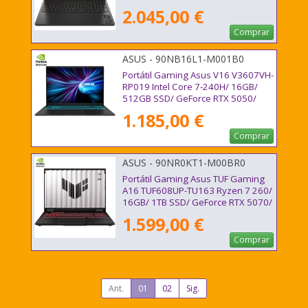
Sin Sistema Operativo
2.045,00 €
Comprar
ASUS - 90NB16L1-M001B0
Portátil Gaming Asus V16 V3607VH-
RP019 Intel Core 7-240H/ 16GB/
512GB SSD/ GeForce RTX 5050/
16"/ Sin Sistema Operativo
1.185,00 €
Comprar
ASUS - 90NR0KT1-M00BR0
Portátil Gaming Asus TUF Gaming
A16 TUF608UP-TU163 Ryzen 7 260/
16GB/ 1TB SSD/ GeForce RTX 5070/
16"/ Sin Sistema Operativo
1.599,00 €
Comprar
Ant.
01
02
Sig.