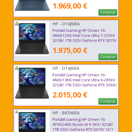
Sin Sistema Operativo
1.969,00 €
Comprar
HP - D14JMEA
Portátil Gaming HP Omen 16-
AN0012NS Intel Core Ultra 7-255H/
32GB/ 1TB SSD/ GeForce RTX 5070/
16"/ Sin Sistema Operativo
1.975,00 €
Comprar
HP - D14JNEA
Portátil Gaming HP Omen 16-
AN0013NS Intel Core Ultra 9-285H/
32GB/ 1TB SSD/ GeForce RTX 5060/
16"/ Sin Sistema Operativo
2.015,00 €
Comprar
HP - BK5X6EA
Portátil Gaming HP Omen 16-
AP0024NS Ryzen AI 9-365/ 32GB/
1TB SSD/ GeForce RTX 5070/ 16"/