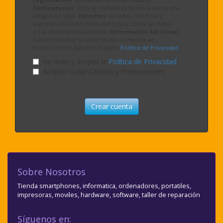
Destinatarios
: Solo se realizan cesiones si existe una
obligación legal;
Derechos
: Acceder, rectificar y
suprimir, así como otros derechos, como se indica
en la información adicional;
Información Adicional
:
Puede consultar la información completa de
Protección de Datos en nuestra
Política de Privacidad
.
He leído y acepto la
Política de Privacidad
.
Acepto recibir Ofertas y Promociones.
Crear cuenta
Sobre Nosotros
Tienda smartphones, informatica, ordenadores, portatiles,
impresoras, moviles, hardware, software, taller de reparación
Síguenos en: