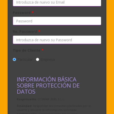
Password
*
Re. Password
*
Tipo de Cliente
*
Particular
Empresa
INFORMACIÓN BÁSICA
SOBRE PROTECCIÓN DE
DATOS
Responsable
: OTEMAR 2020, S.L.L.
Finalidad
: Responder las consultas planteadas por el
usuario y enviarle la información solicitada;
Legitimación
: Consentimiento del usuario;