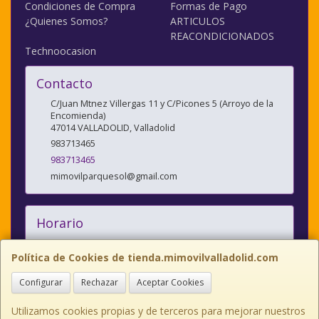
Condiciones de Compra
Formas de Pago
¿Quienes Somos?
ARTICULOS
REACONDICIONADOS
Technoocasion
Contacto
C/Juan Mtnez Villergas 11 y C/Picones 5 (Arroyo de la
Encomienda)
47014
VALLADOLID
,
Valladolid
983713465
983713465
mimovilparquesol@gmail.com
Horario
10:00/14:00 y 17:00/20:30
Política de Cookies de tienda.mimovilvalladolid.com
Configurar
Rechazar
Aceptar Cookies
C/JUAN MARTINEZ VILLERGAS nº 11, 47014, Valladolid, España. - Tfno:
983713465
Utilizamos cookies propias y de terceros para mejorar nuestros