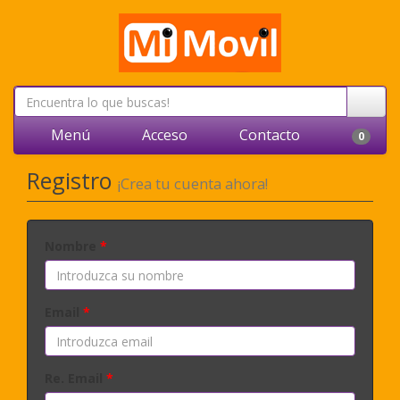
Menú
Acceso
Contacto
0
Registro
¡Crea tu cuenta ahora!
Nombre
*
Email
*
Re. Email
*