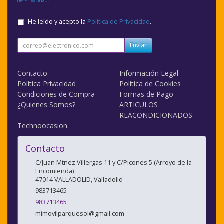
de Privacidad
.
He leído y acepto la
Política de Privacidad
.
Enviar
Contacto
Información Legal
Política Privacidad
Política de Cookies
Condiciones de Compra
Formas de Pago
¿Quienes Somos?
ARTICULOS
REACONDICIONADOS
Technoocasion
Contacto
C/Juan Mtnez Villergas 11 y C/Picones 5 (Arroyo de la
Encomienda)
47014
VALLADOLID
,
Valladolid
983713465
983713465
mimovilparquesol@gmail.com