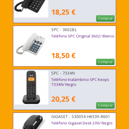
18,25 €
Comprar
SPC - 3602BL
Teléfono SPC Original 3602/ Blanco
18,50 €
Comprar
SPC - 7334N
Teléfono Inalámbrico SPC Keops
7334N/ Negro
20,25 €
Comprar
GIGASET - S30054-H6539-R601
Teléfono Gigaset Desk 200/ Negro