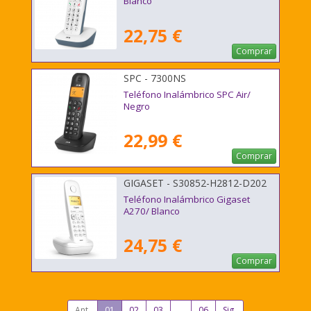
Blanco
22,75 €
Comprar
SPC - 7300NS
Teléfono Inalámbrico SPC Air/
Negro
22,99 €
Comprar
GIGASET - S30852-H2812-D202
Teléfono Inalámbrico Gigaset
A270/ Blanco
24,75 €
Comprar
Ant.
01
02
03
...
06
Sig.