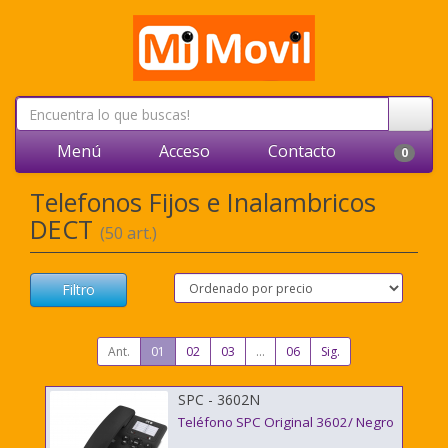
Menú
Acceso
Contacto
0
Telefonos Fijos e Inalambricos
DECT
(50 art.)
Filtro
Ant.
01
02
03
...
06
Sig.
SPC - 3602N
Teléfono SPC Original 3602/ Negro