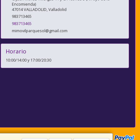
Encomienda)
47014
VALLADOLID
,
Valladolid
983713465
983713465
mimovilparquesol@gmail.com
Horario
10:00/14:00 y 17:00/20:30