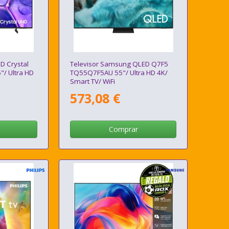
D Crystal
Televisor Samsung QLED Q7F5
/ Ultra HD
TQ55Q7F5AU 55"/ Ultra HD 4K/
Smart TV/ WiFi
573,08 €
Comprar