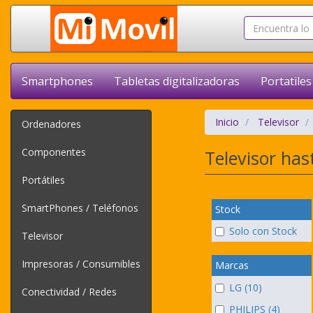
Smartphones
Tabletas digitalizadoras
Portatiles
Inicio
Televisor
Ordenadores
Componentes
Televisor ha
Portátiles
SmartPhones / Teléfonos
Stock
Solo con Stock
Televisor
Impresoras / Consumibles
Marcas
LG (10)
Conectividad / Redes
PHILIPS (4)