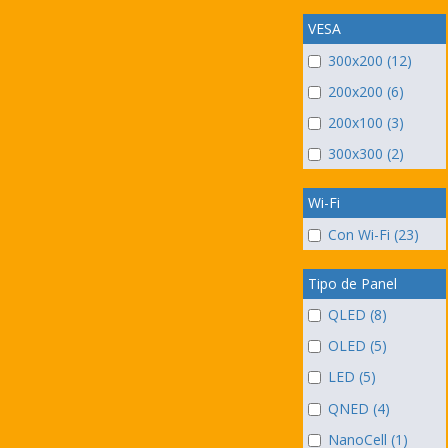
VESA
300x200 (12)
200x200 (6)
200x100 (3)
300x300 (2)
Wi-Fi
Con Wi-Fi (23)
Tipo de Panel
QLED (8)
OLED (5)
LED (5)
QNED (4)
NanoCell (1)