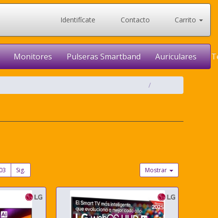
Identifícate
Contacto
Carrito
Monitores
Pulseras Smartband
Auriculares
T
03
Sig.
Mostrar