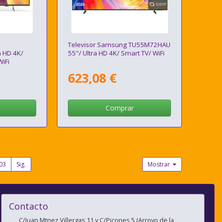
D
Televisor Samsung TU55M72HAU
 HD 4K/
55"/ Ultra HD 4K/ Smart TV/ WiFi
WiFi
623,08 €
Comprar
03
Sig.
Mostrar
Contacto
C/Juan Mtnez Villergas 11 y C/Picones 5 (Arroyo de la