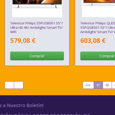
Televisor Philips 55PUS8001 55"/
Televisor Philips QLE
Ultra HD 4K/ Ambilight/ Smart TV/
55PQS8501 55"/ Ultra
WiFi
Ambilight/ Smart TV/ 
579,08 €
603,08 €
Comprar
Comprar
Ant.
01
02
e a Nuestro Boletín!