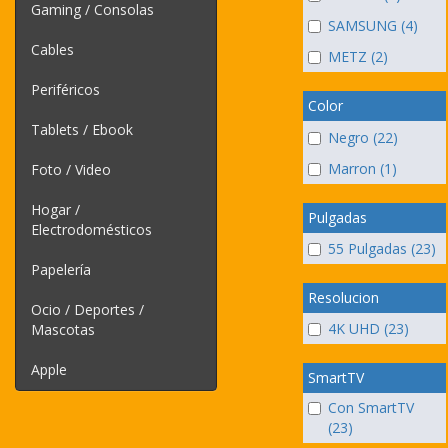
Gaming / Consolas
SAMSUNG (4)
Cables
METZ (2)
Periféricos
Color
Tablets / Ebook
Negro (22)
Marron (1)
Foto / Video
Hogar /
Pulgadas
Electrodomésticos
55 Pulgadas (23)
Papelería
Resolucion
Ocio / Deportes /
4K UHD (23)
Mascotas
Apple
SmartTV
Con SmartTV
(23)