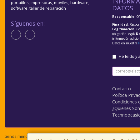
INFORMA
portatiles, impresoras, moviles, hardware,
DATOS
software, taller de reparación
Responsable
: O
Síguenos en:
Finalidad
: Respon
Legitimación
: C
obligación legal;
De
información adicio
Datos en nuestra
P
He leído y 
Contacto
Política Priva
Condiciones 
¿Quienes So
Technoocasi
tienda.mimovilvalladolid.com © 2026