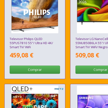
Televisor Philips QLED
Televisor LG NanoCell
55PUS7810 55"/ Ultra HD 4K/
55NU850B6LA 55"/ Ult
Smart TV/ WiFi
Smart TV/ WiFi/ Negro
459,08 €
509,08 €
Comprar
Comprar