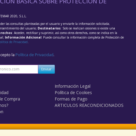
CIÓN BÁSICA SOBRE PROTECCIÓN DE
TEMAR 2020, S.L.L.
der las consultas planteadas por el usuario y enviarle la información solicitada;
onsentimiento del usuario;
Destinatarios
: Solo se realizan cesiones si existe una
rechos
: Acceder, rectificar y suprimir, así como otros derechos, como se indica en la
nal;
Información Adicional
: Puede consultar la información completa de Protección de
olítica de Privacidad
.
acepto la
Política de Privacidad
.
Enviar
Información Legal
cidad
Política de Cookies
de Compra
Formas de Pago
mos?
ARTICULOS REACONDICIONADOS
on