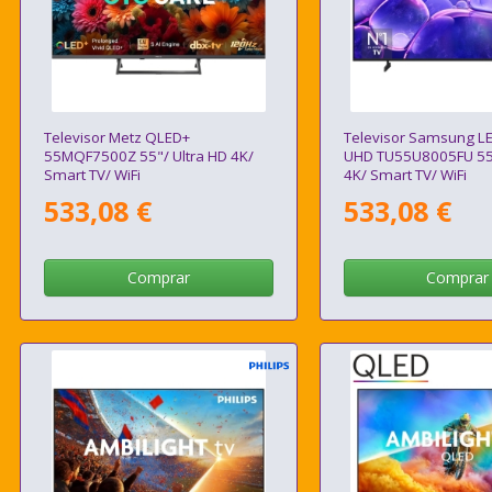
Televisor Metz QLED+
Televisor Samsung LE
55MQF7500Z 55"/ Ultra HD 4K/
UHD TU55U8005FU 55"
Smart TV/ WiFi
4K/ Smart TV/ WiFi
533,08 €
533,08 €
Comprar
Comprar