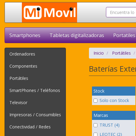
Smartphones
Tabletas digitalizadoras
Portatiles
Inicio
Portátiles
Ordenadores
Componentes
Baterías Ext
Portátiles
SmartPhones / Teléfonos
Stock
Solo con Stock
Televisor
Impresoras / Consumibles
Marcas
TRUST (4)
Conectividad / Redes
LEOTEC (2)