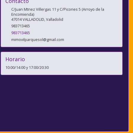
Contacto
C/Juan Mtnez Villergas 11 y C/Picones 5 (Arroyo de la
Encomienda)
47014
VALLADOLID
,
Valladolid
983713465
983713465
mimovilparquesol@gmail.com
Horario
10:00/14:00 y 17:00/20:30