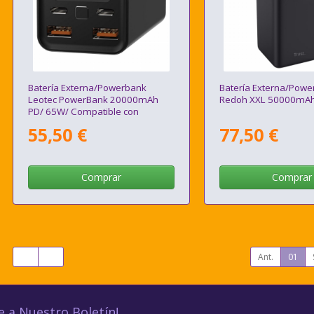
Batería Externa/Powerbank
Batería Externa/Powe
Leotec PowerBank 20000mAh
Redoh XXL 50000mA
PD/ 65W/ Compatible con
Portátiles
55,50 €
77,50 €
Comprar
Comprar
Ant.
01
e a Nuestro Boletín!