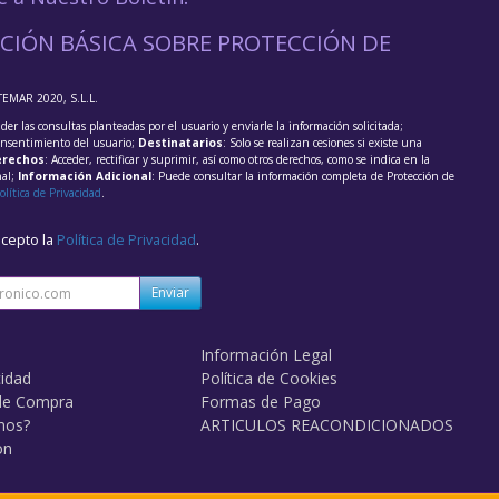
CIÓN BÁSICA SOBRE PROTECCIÓN DE
TEMAR 2020, S.L.L.
der las consultas planteadas por el usuario y enviarle la información solicitada;
onsentimiento del usuario;
Destinatarios
: Solo se realizan cesiones si existe una
rechos
: Acceder, rectificar y suprimir, así como otros derechos, como se indica en la
nal;
Información Adicional
: Puede consultar la información completa de Protección de
olítica de Privacidad
.
acepto la
Política de Privacidad
.
Enviar
Información Legal
cidad
Política de Cookies
de Compra
Formas de Pago
mos?
ARTICULOS REACONDICIONADOS
on