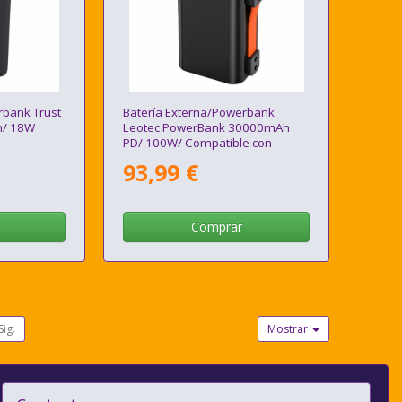
rbank Trust
Batería Externa/Powerbank
h/ 18W
Leotec PowerBank 30000mAh
PD/ 100W/ Compatible con
Portátiles
93,99 €
Comprar
Sig.
Mostrar