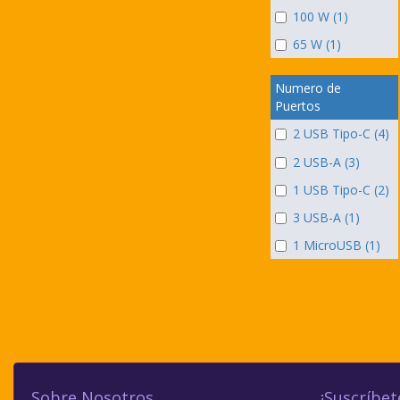
100 W (1)
65 W (1)
Numero de
Puertos
2 USB Tipo-C (4)
2 USB-A (3)
1 USB Tipo-C (2)
3 USB-A (1)
1 MicroUSB (1)
Sobre Nosotros
¡Suscríbet