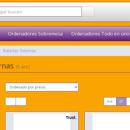
Ordenadores Sobremesa
Ordenadores Todo en uno
Baterías Externas
ernas
(6 art.)
Ant.
01