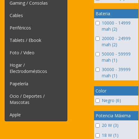
Gaming / Consolas
Bateria
Cables
10000 - 14999
Periféricos
mah (2)
20000 - 24999
Tablets / Ebook
mah (2)
Foto / Video
50000 - 59999
mah (1)
Hogar /
30000 - 39999
Electrodomésticos
mah (1)
Papelería
Color
Ocio / Deportes /
Negro (6)
Mascotas
Apple
Potencia Máxima
20 W (3)
18 W (1)