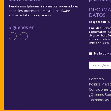
Tienda smartphones, informatica, ordenadores,
INFORMA
portatiles, impresoras, moviles, hardware,
DATOS
software, taller de reparación
Responsable
: O
Síguenos en:
Finalidad
: Respon
Legitimación
: C
obligación legal;
De
información adicio
Datos en nuestra
P
He leído y 
Contacto
Política Priva
Condiciones 
¿Quienes So
Technoocasi