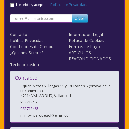
He leído y acepto la
Política de Privacidad
.
Enviar
Contacto
Información Legal
Política Privacidad
Política de Cookies
Condiciones de Compra
Formas de Pago
¿Quienes Somos?
ARTICULOS
REACONDICIONADOS
Technoocasion
Contacto
C/Juan Mtnez Villergas 11 y C/Picones 5 (Arroyo de la
Encomienda)
47014
VALLADOLID
,
Valladolid
983713465
983713465
mimovilparquesol@gmail.com