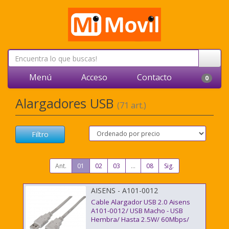
Menú
Acceso
Contacto
0
Alargadores USB
(71 art.)
Filtro
Ant.
01
02
03
...
08
Sig.
AISENS - A101-0012
Cable Alargador USB 2.0 Aisens
A101-0012/ USB Macho - USB
Hembra/ Hasta 2.5W/ 60Mbps/
1m/ Beige