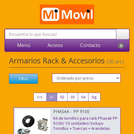
Menú
Acceso
Contacto
0
Armarios Rack & Accesorios
(30 art.)
Filtro
Ant.
01
02
03
04
Sig.
PHASAK - PP 9100
Kit de tornillos para rack Phasak PP
9100/ 10 unidades/ Incluye
Tornillos + Tuercas + Arandelas