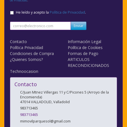
de Privacidad
.
He leído y acepto la
Política de Privacidad
.
Enviar
Contacto
Información Legal
Política Privacidad
Política de Cookies
Condiciones de Compra
Formas de Pago
¿Quienes Somos?
ARTICULOS
REACONDICIONADOS
Technoocasion
Contacto
C/Juan Mtnez Villergas 11 y C/Picones 5 (Arroyo de la
Encomienda)
47014
VALLADOLID
,
Valladolid
983713465
983713465
mimovilparquesol@gmail.com