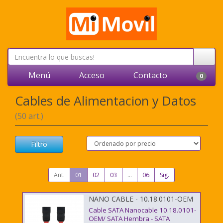
Menú
Acceso
Contacto
0
Cables de Alimentacion y Datos
(50 art.)
Filtro
Ant.
01
02
03
...
06
Sig.
NANO CABLE - 10.18.0101-OEM
Cable SATA Nanocable 10.18.0101-
OEM/ SATA Hembra - SATA