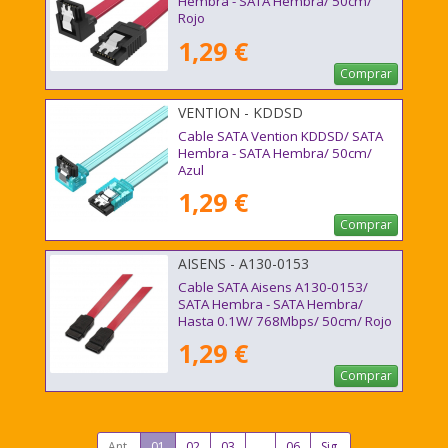
Hembra - SATA Hembra/ 50cm/
Rojo
1,29 €
Comprar
VENTION - KDDSD
Cable SATA Vention KDDSD/ SATA
Hembra - SATA Hembra/ 50cm/
Azul
1,29 €
Comprar
AISENS - A130-0153
Cable SATA Aisens A130-0153/
SATA Hembra - SATA Hembra/
Hasta 0.1W/ 768Mbps/ 50cm/ Rojo
1,29 €
Comprar
Ant.
01
02
03
...
06
Sig.