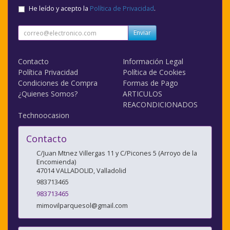
He leído y acepto la
Política de Privacidad
.
Enviar
Contacto
Información Legal
Política Privacidad
Política de Cookies
Condiciones de Compra
Formas de Pago
¿Quienes Somos?
ARTICULOS
REACONDICIONADOS
Technoocasion
Contacto
C/Juan Mtnez Villergas 11 y C/Picones 5 (Arroyo de la
Encomienda)
47014
VALLADOLID
,
Valladolid
983713465
983713465
mimovilparquesol@gmail.com