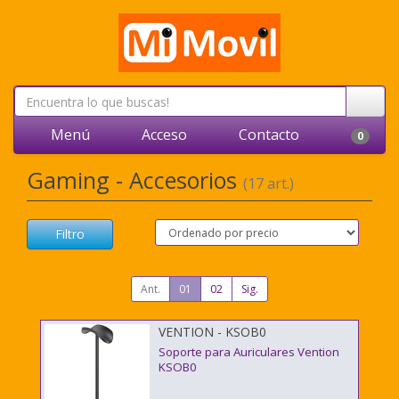
Menú
Acceso
Contacto
0
Gaming - Accesorios
(17 art.)
Filtro
Ant.
01
02
Sig.
VENTION - KSOB0
Soporte para Auriculares Vention
KSOB0