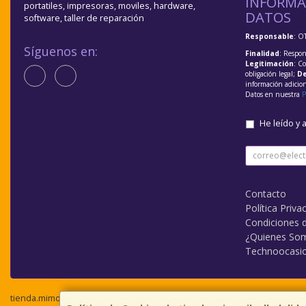
INFORMA
portatiles, impresoras, moviles, hardware,
DATOS
software, taller de reparación
Responsable
: O
Síguenos en:
Finalidad
: Respon
Legitimación
: C
obligación legal;
De
información adicio
Datos en nuestra
P
He leído y 
Contacto
Política Priva
Condiciones 
¿Quienes So
Technoocasi
tienda.mimovilvalladolid.com © 2026