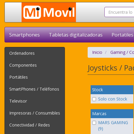
Smartphones
Tabletas digitalizadoras
Portatiles
Inicio
Gaming / C
Ordenadores
Componentes
Joysticks / P
Portátiles
SmartPhones / Teléfonos
Stock
Solo con Stock
Televisor
Impresoras / Consumibles
Marcas
MARS GAMING
Conectividad / Redes
(9)