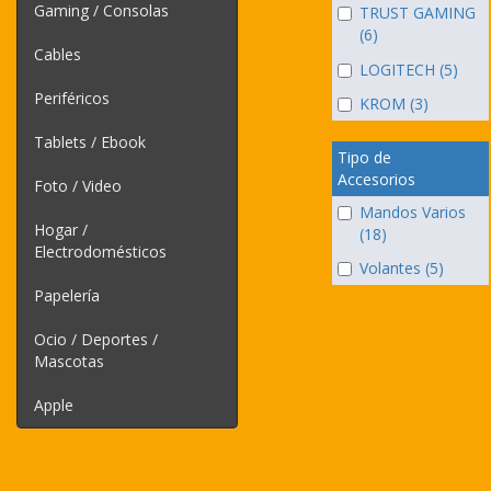
Gaming / Consolas
TRUST GAMING
(6)
Cables
LOGITECH (5)
Periféricos
KROM (3)
Tablets / Ebook
Tipo de
Accesorios
Foto / Video
Mandos Varios
Hogar /
(18)
Electrodomésticos
Volantes (5)
Papelería
Ocio / Deportes /
Mascotas
Apple