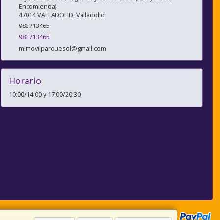
Encomienda)
47014
VALLADOLID
,
Valladolid
983713465
983713465
mimovilparquesol@gmail.com
Horario
10:00/14:00 y 17:00/20:30