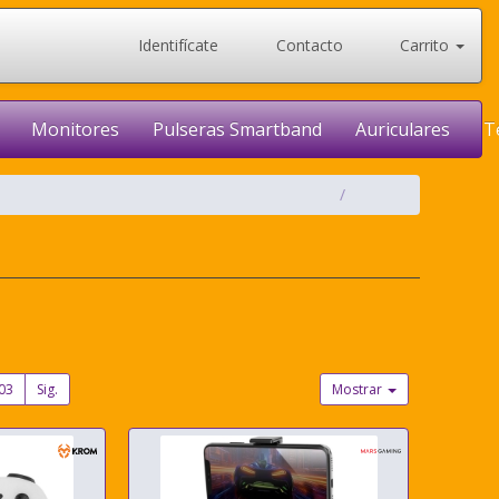
Identifícate
Contacto
Carrito
Monitores
Pulseras Smartband
Auriculares
T
03
Sig.
Mostrar