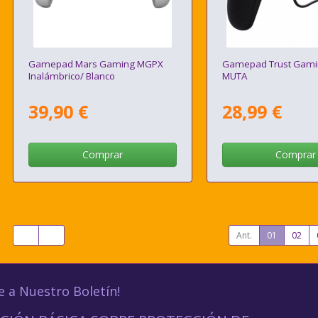
Gamepad Mars Gaming MGPX
Gamepad Trust Gami
Inalámbrico/ Blanco
MUTA
39,90 €
28,99 €
Comprar
Comprar
Ant.
01
02
e a Nuestro Boletín!