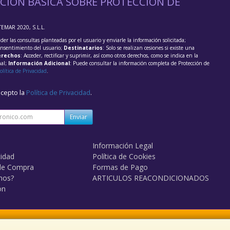
CIÓN BÁSICA SOBRE PROTECCIÓN DE
TEMAR 2020, S.L.L.
der las consultas planteadas por el usuario y enviarle la información solicitada;
onsentimiento del usuario;
Destinatarios
: Solo se realizan cesiones si existe una
rechos
: Acceder, rectificar y suprimir, así como otros derechos, como se indica en la
nal;
Información Adicional
: Puede consultar la información completa de Protección de
olítica de Privacidad
.
acepto la
Política de Privacidad
.
Enviar
Información Legal
cidad
Política de Cookies
de Compra
Formas de Pago
mos?
ARTICULOS REACONDICIONADOS
on