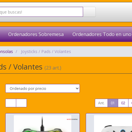
Ordenadores Sobremesa
Ordenadores Todo en uno
onsolas
Joysticks / Pads / Volantes
ads / Volantes
(23 art.)
Ant.
01
02