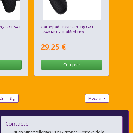
ng GXT 541
Gamepad Trust Gaming GXT
1246 MUTA Inalámbrico
29,25 €
Comprar
03
Sig.
Mostrar
Contacto
C/Juan Mtnez Villergas 11 y C/Picones 5 (Arroyo de la