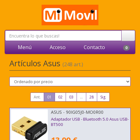
Menú
Acceso
Contacto
0
Artículos Asus
(248 art.)
Ant.
01
02
03
...
28
Sig.
ASUS - 90IG05J0-MO0R00
Adaptador USB - Bluetooth 5.0 Asus USB-
BT500