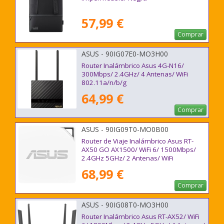
57,99 €
Comprar
ASUS - 90IG07E0-MO3H00
Router Inalámbrico Asus 4G-N16/
300Mbps/ 2.4GHz/ 4 Antenas/ WiFi
802.11a/n/b/g
64,99 €
Comprar
ASUS - 90IG09T0-MO0B00
Router de Viaje Inalámbrico Asus RT-
AX50 GO AX1500/ WiFi 6/ 1500Mbps/
2.4GHz 5GHz/ 2 Antenas/ WiFi
802.11ax/ac/n/a/ - n/b/g
68,99 €
Comprar
ASUS - 90IG08T0-MO3H00
Router Inalámbrico Asus RT-AX52/ WiFi