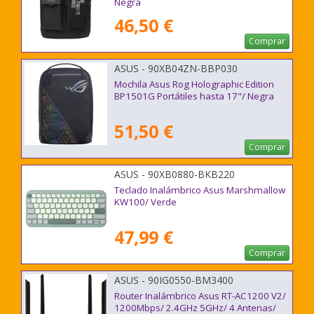
Negra
46,50 €
Comprar
ASUS - 90XB04ZN-BBP030
Mochila Asus Rog Holographic Edition
BP1501G Portátiles hasta 17"/ Negra
51,50 €
Comprar
ASUS - 90XB0880-BKB220
Teclado Inalámbrico Asus Marshmallow
KW100/ Verde
47,99 €
Comprar
ASUS - 90IG0550-BM3400
Router Inalámbrico Asus RT-AC1200 V2/
1200Mbps/ 2.4GHz 5GHz/ 4 Antenas/