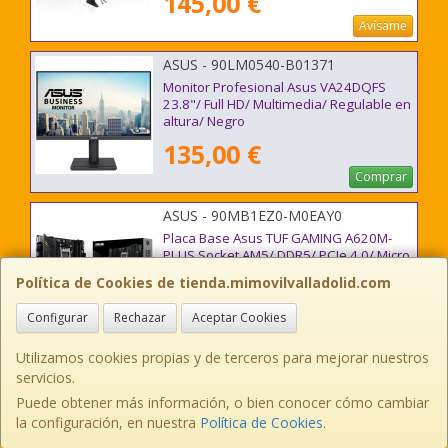
145,00 €
Avísame
ASUS - 90LM0540-B01371
Monitor Profesional Asus VA24DQFS
23.8"/ Full HD/ Multimedia/ Regulable en
altura/ Negro
135,00 €
Comprar
ASUS - 90MB1EZ0-M0EAY0
Placa Base Asus TUF GAMING A620M-
PLUS Socket AM5/ DDR5/ PCIe 4.0/ Micro
ATX
Política de Cookies de tienda.mimovilvalladolid.com
145,00 €
Configurar
Rechazar
Aceptar Cookies
Comprar
Utilizamos cookies propias y de terceros para mejorar nuestros
ASUS - 90LM06G1-B01171
servicios.
Monitor Profesional Asus VA27AQ 27"/
Puede obtener más información, o bien conocer cómo cambiar
QHD/ Multimedia/ Negro
la configuración, en nuestra
Política de Cookies
.