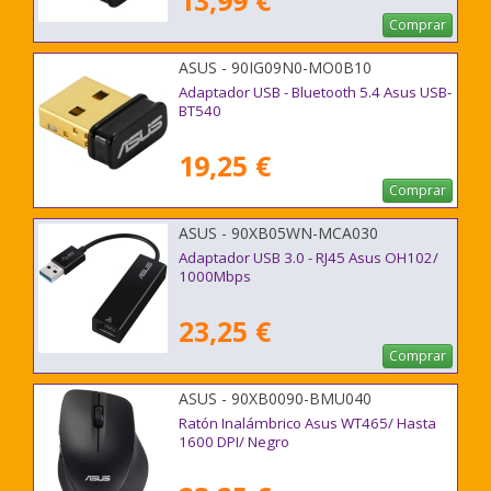
13,99 €
Comprar
ASUS - 90IG09N0-MO0B10
Adaptador USB - Bluetooth 5.4 Asus USB-
BT540
19,25 €
Comprar
ASUS - 90XB05WN-MCA030
Adaptador USB 3.0 - RJ45 Asus OH102/
1000Mbps
23,25 €
Comprar
ASUS - 90XB0090-BMU040
Ratón Inalámbrico Asus WT465/ Hasta
1600 DPI/ Negro