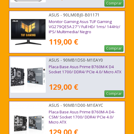
Comprar
ASUS - 90LM0BJ0-B01171
Monitor Gaming Asus TUF Gaming
VG279QE5A 27"/ Full HD/ 1ms/ 144Hz/
IPS/ Multimedia/ Negro
119,00 €
Comprar
ASUS - 90MB1DS0-M1EAY0
Placa Base Asus Prime B760M-K D4
Socket 1700/ DDR4/ PCIe 4.0/ Micro ATX
129,00 €
Comprar
ASUS - 90MB1D00-M1EAYC
Placa Base Asus Prime B760M-A D4-
CSM/ Socket 1700/ DDR4/ PCIe 4.0/
Micro ATX
129,00 €