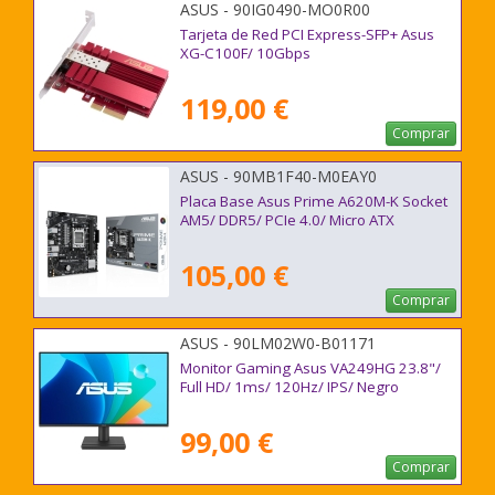
ASUS - 90IG0490-MO0R00
Tarjeta de Red PCI Express-SFP+ Asus
XG-C100F/ 10Gbps
119,00 €
Comprar
ASUS - 90MB1F40-M0EAY0
Placa Base Asus Prime A620M-K Socket
AM5/ DDR5/ PCIe 4.0/ Micro ATX
105,00 €
Comprar
ASUS - 90LM02W0-B01171
Monitor Gaming Asus VA249HG 23.8"/
Full HD/ 1ms/ 120Hz/ IPS/ Negro
99,00 €
Comprar