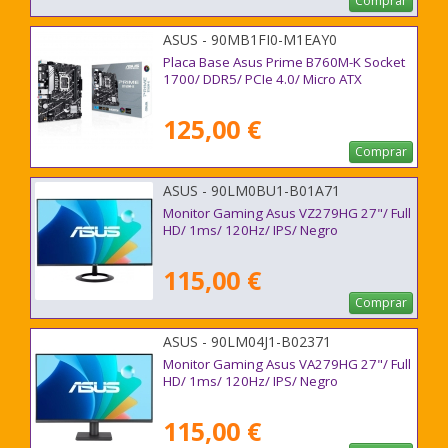
Comprar
ASUS - 90MB1FI0-M1EAY0
Placa Base Asus Prime B760M-K Socket
1700/ DDR5/ PCIe 4.0/ Micro ATX
125,00 €
Comprar
ASUS - 90LM0BU1-B01A71
Monitor Gaming Asus VZ279HG 27"/ Full
HD/ 1ms/ 120Hz/ IPS/ Negro
115,00 €
Comprar
ASUS - 90LM04J1-B02371
Monitor Gaming Asus VA279HG 27"/ Full
HD/ 1ms/ 120Hz/ IPS/ Negro
115,00 €