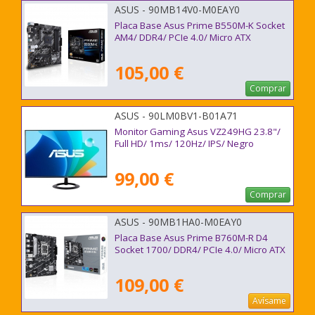
ASUS - 90MB14V0-M0EAY0
Placa Base Asus Prime B550M-K Socket
AM4/ DDR4/ PCIe 4.0/ Micro ATX
105,00 €
Comprar
ASUS - 90LM0BV1-B01A71
Monitor Gaming Asus VZ249HG 23.8"/
Full HD/ 1ms/ 120Hz/ IPS/ Negro
99,00 €
Comprar
ASUS - 90MB1HA0-M0EAY0
Placa Base Asus Prime B760M-R D4
Socket 1700/ DDR4/ PCIe 4.0/ Micro ATX
109,00 €
Avísame