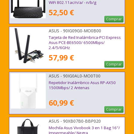
WiFi 802.11ac/n/a/ - n/b/g
52,50 €
Comprar
ASUS - 90IG09G0-MO0B00
Tarjeta de Red Inalámbrica-PCI Express
Asus PCE-BE6500/ 6500Mbps/
2.4/5/6GHz
57,99 €
Comprar
ASUS - 90IG0AL0-MO0T00
Repetidor Inalámbrico Asus RP-AX50
1500Mbps/ 2 Antenas
60,99 €
Comprar
ASUS - 90XB07B0-BBP020
Mochila Asus Vivobook 3 en 1 Bag 16"/
Impermeable/ Negra