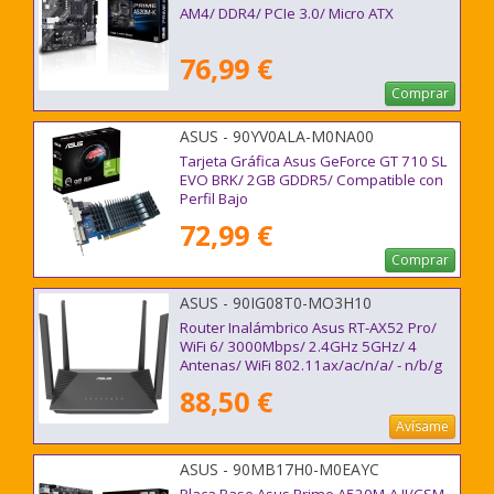
AM4/ DDR4/ PCIe 3.0/ Micro ATX
76,99 €
Comprar
ASUS - 90YV0ALA-M0NA00
Tarjeta Gráfica Asus GeForce GT 710 SL
EVO BRK/ 2GB GDDR5/ Compatible con
Perfil Bajo
72,99 €
Comprar
ASUS - 90IG08T0-MO3H10
Router Inalámbrico Asus RT-AX52 Pro/
WiFi 6/ 3000Mbps/ 2.4GHz 5GHz/ 4
Antenas/ WiFi 802.11ax/ac/n/a/ - n/b/g
88,50 €
Avísame
ASUS - 90MB17H0-M0EAYC