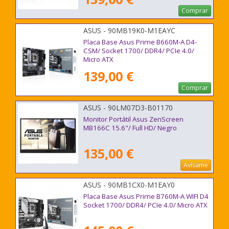
Comprar
ASUS - 90MB19K0-M1EAYC
Placa Base Asus Prime B660M-A D4-
CSM/ Socket 1700/ DDR4/ PCIe 4.0/
Micro ATX
139,00 €
Comprar
ASUS - 90LM07D3-B01170
Monitor Portátil Asus ZenScreen
MB166C 15.6"/ Full HD/ Negro
135,00 €
Avísame
ASUS - 90MB1CX0-M1EAY0
Placa Base Asus Prime B760M-A WIFI D4
Socket 1700/ DDR4/ PCIe 4.0/ Micro ATX