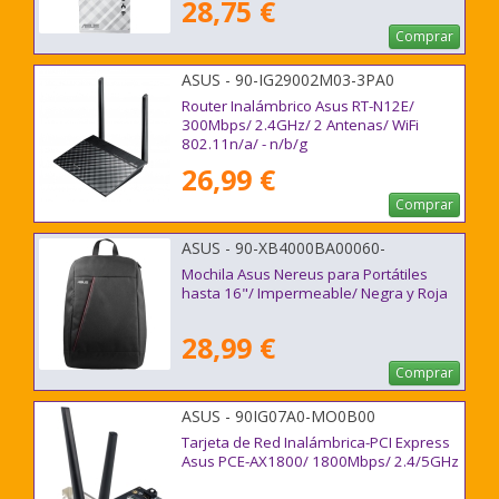
28,75 €
Comprar
ASUS - 90-IG29002M03-3PA0
Router Inalámbrico Asus RT-N12E/
300Mbps/ 2.4GHz/ 2 Antenas/ WiFi
802.11n/a/ - n/b/g
26,99 €
Comprar
ASUS - 90-XB4000BA00060-
Mochila Asus Nereus para Portátiles
hasta 16"/ Impermeable/ Negra y Roja
28,99 €
Comprar
ASUS - 90IG07A0-MO0B00
Tarjeta de Red Inalámbrica-PCI Express
Asus PCE-AX1800/ 1800Mbps/ 2.4/5GHz