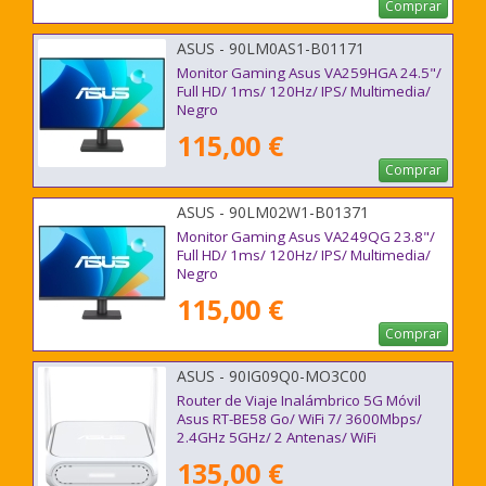
Comprar
ASUS - 90LM0AS1-B01171
Monitor Gaming Asus VA259HGA 24.5"/
Full HD/ 1ms/ 120Hz/ IPS/ Multimedia/
Negro
115,00 €
Comprar
ASUS - 90LM02W1-B01371
Monitor Gaming Asus VA249QG 23.8"/
Full HD/ 1ms/ 120Hz/ IPS/ Multimedia/
Negro
115,00 €
Comprar
ASUS - 90IG09Q0-MO3C00
Router de Viaje Inalámbrico 5G Móvil
Asus RT-BE58 Go/ WiFi 7/ 3600Mbps/
2.4GHz 5GHz/ 2 Antenas/ WiFi
802.11be/ax/ac/n/a/ - n/b/g
135,00 €