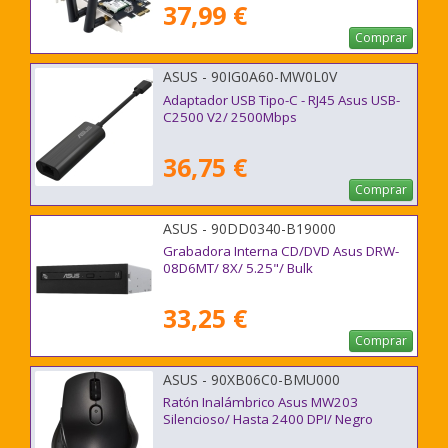
37,99 €
Comprar
ASUS - 90IG0A60-MW0L0V
Adaptador USB Tipo-C - RJ45 Asus USB-
C2500 V2/ 2500Mbps
36,75 €
Comprar
ASUS - 90DD0340-B19000
Grabadora Interna CD/DVD Asus DRW-
08D6MT/ 8X/ 5.25"/ Bulk
33,25 €
Comprar
ASUS - 90XB06C0-BMU000
Ratón Inalámbrico Asus MW203
Silencioso/ Hasta 2400 DPI/ Negro