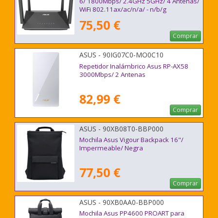
6/ 1800Mbps/ 2.4GHz 5GHz/ 4 Antenas/
WiFi 802.11ax/ac/n/a/ - n/b/g
75,50 €
Comprar
ASUS - 90IG07C0-MO0C10
Repetidor Inalámbrico Asus RP-AX58
3000Mbps/ 2 Antenas
82,99 €
Comprar
ASUS - 90XB08T0-BBP000
Mochila Asus Vigour Backpack 16"/
Impermeable/ Negra
77,50 €
Comprar
ASUS - 90XB0AA0-BBP000
Mochila Asus PP4600 PROART para