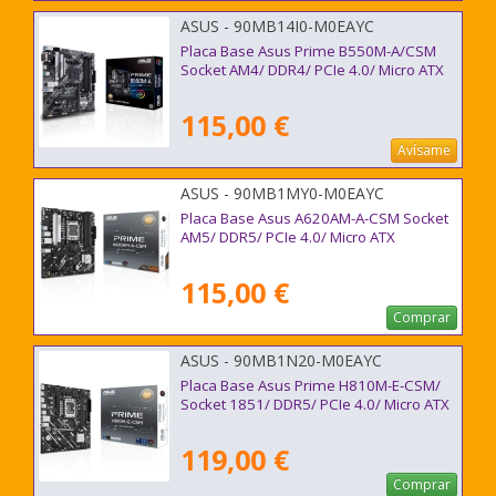
ASUS - 90MB14I0-M0EAYC
Placa Base Asus Prime B550M-A/CSM
Socket AM4/ DDR4/ PCIe 4.0/ Micro ATX
115,00 €
Avísame
ASUS - 90MB1MY0-M0EAYC
Placa Base Asus A620AM-A-CSM Socket
AM5/ DDR5/ PCIe 4.0/ Micro ATX
115,00 €
Comprar
ASUS - 90MB1N20-M0EAYC
Placa Base Asus Prime H810M-E-CSM/
Socket 1851/ DDR5/ PCIe 4.0/ Micro ATX
119,00 €
Comprar