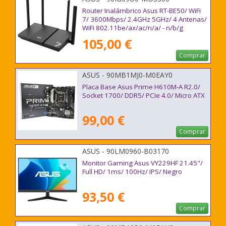
Router Inalámbrico Asus RT-BE50/ WiFi
7/ 3600Mbps/ 2.4GHz 5GHz/ 4 Antenas/
WiFi 802.11be/ax/ac/n/a/ - n/b/g
105,00 €
Comprar
ASUS - 90MB1MJ0-M0EAY0
Placa Base Asus Prime H610M-A R2.0/
Socket 1700/ DDR5/ PCIe 4.0/ Micro ATX
99,00 €
Comprar
ASUS - 90LM0960-B03170
Monitor Gaming Asus VY229HF 21.45"/
Full HD/ 1ms/ 100Hz/ IPS/ Negro
93,50 €
Comprar