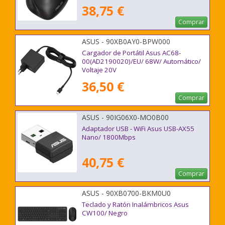
38,75 €
Comprar
ASUS - 90XB0AY0-BPW000
Cargador de Portátil Asus AC68-
00(AD2190020)/EU/ 68W/ Automático/
Voltaje 20V
36,50 €
Comprar
ASUS - 90IG06X0-MO0B00
Adaptador USB - WiFi Asus USB-AX55
Nano/ 1800Mbps
40,75 €
Comprar
ASUS - 90XB0700-BKM0U0
Teclado y Ratón Inalámbricos Asus
CW100/ Negro