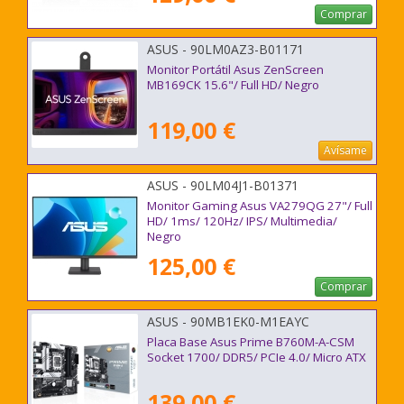
Comprar
ASUS - 90LM0AZ3-B01171
Monitor Portátil Asus ZenScreen
MB169CK 15.6"/ Full HD/ Negro
119,00 €
Avísame
ASUS - 90LM04J1-B01371
Monitor Gaming Asus VA279QG 27"/ Full
HD/ 1ms/ 120Hz/ IPS/ Multimedia/
Negro
125,00 €
Comprar
ASUS - 90MB1EK0-M1EAYC
Placa Base Asus Prime B760M-A-CSM
Socket 1700/ DDR5/ PCIe 4.0/ Micro ATX
139,00 €