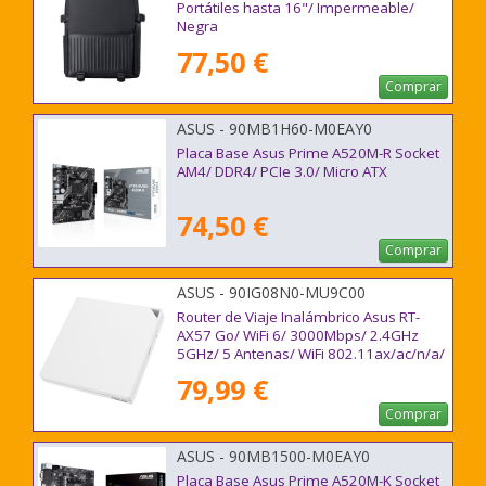
Portátiles hasta 16"/ Impermeable/
Negra
77,50 €
Comprar
ASUS - 90MB1H60-M0EAY0
Placa Base Asus Prime A520M-R Socket
AM4/ DDR4/ PCIe 3.0/ Micro ATX
74,50 €
Comprar
ASUS - 90IG08N0-MU9C00
Router de Viaje Inalámbrico Asus RT-
AX57 Go/ WiFi 6/ 3000Mbps/ 2.4GHz
5GHz/ 5 Antenas/ WiFi 802.11ax/ac/n/a/
- n/b/g
79,99 €
Comprar
ASUS - 90MB1500-M0EAY0
Placa Base Asus Prime A520M-K Socket