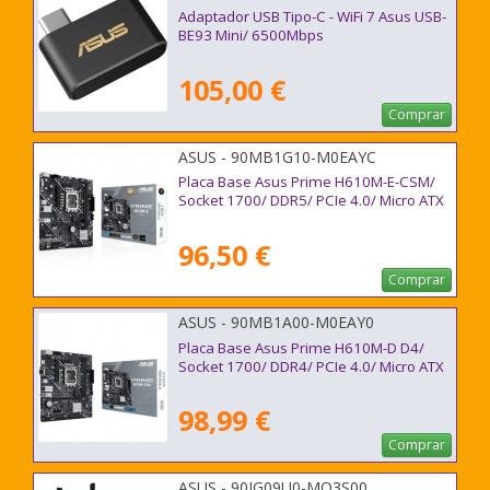
Adaptador USB Tipo-C - WiFi 7 Asus USB-
BE93 Mini/ 6500Mbps
105,00 €
Comprar
ASUS - 90MB1G10-M0EAYC
Placa Base Asus Prime H610M-E-CSM/
Socket 1700/ DDR5/ PCIe 4.0/ Micro ATX
96,50 €
Comprar
ASUS - 90MB1A00-M0EAY0
Placa Base Asus Prime H610M-D D4/
Socket 1700/ DDR4/ PCIe 4.0/ Micro ATX
98,99 €
Comprar
ASUS - 90IG09U0-MO3S00