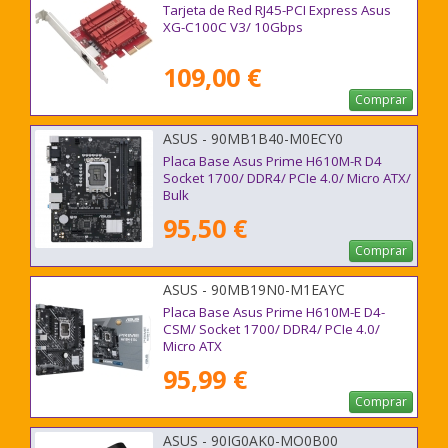
Tarjeta de Red RJ45-PCI Express Asus
XG-C100C V3/ 10Gbps
109,00 €
Comprar
ASUS - 90MB1B40-M0ECY0
Placa Base Asus Prime H610M-R D4
Socket 1700/ DDR4/ PCIe 4.0/ Micro ATX/
Bulk
95,50 €
Comprar
ASUS - 90MB19N0-M1EAYC
Placa Base Asus Prime H610M-E D4-
CSM/ Socket 1700/ DDR4/ PCIe 4.0/
Micro ATX
95,99 €
Comprar
ASUS - 90IG0AK0-MO0B00