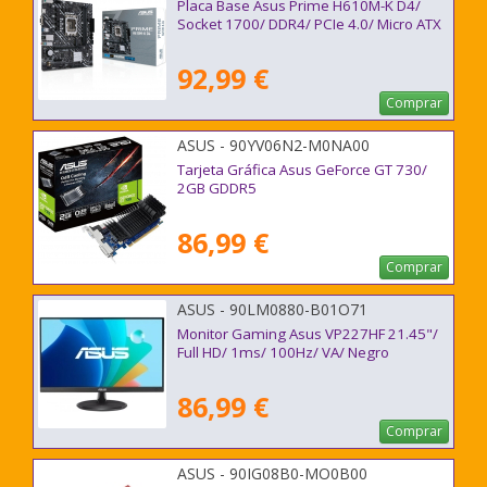
Placa Base Asus Prime H610M-K D4/
Socket 1700/ DDR4/ PCIe 4.0/ Micro ATX
92,99 €
Comprar
ASUS - 90YV06N2-M0NA00
Tarjeta Gráfica Asus GeForce GT 730/
2GB GDDR5
86,99 €
Comprar
ASUS - 90LM0880-B01O71
Monitor Gaming Asus VP227HF 21.45"/
Full HD/ 1ms/ 100Hz/ VA/ Negro
86,99 €
Comprar
ASUS - 90IG08B0-MO0B00