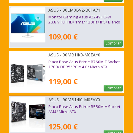
ASUS - 90LM0BV2-B01A71
Monitor Gaming Asus VZ249HG-W
23.8"/ Full HD/ 1ms/ 120Hz/ IPS/ Blanco
109,00 €
Comprar
ASUS - 90MB1IK0-M0EAY0
Placa Base Asus Prime B760M-F Socket
1700/ DDR5/ PCIe 4.0/ Micro ATX
119,00 €
Comprar
ASUS - 90MB14I0-M0EAY0
Placa Base Asus Prime B550M-A Socket
AM4/ Micro ATX
125,00 €