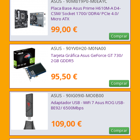
ASUS - 90MB19P0-M0EAYC
Placa Base Asus Prime H610M-A D4-
CSM/ Socket 1700/ DDR4/ PCIe 4.0/
Micro ATX
99,00 €
Comprar
ASUS - 90YV0H20-M0NA00
Tarjeta Gráfica Asus GeForce GT 730/
2GB GDDR5
95,50 €
Comprar
ASUS - 90IG09I0-MO0B00
Adaptador USB - WiFi 7 Asus ROG USB-
BE92/ 6500Mbps
109,00 €
Comprar