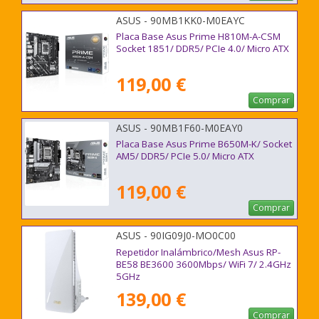
ASUS - 90MB1KK0-M0EAYC
Placa Base Asus Prime H810M-A-CSM
Socket 1851/ DDR5/ PCIe 4.0/ Micro ATX
119,00 €
Comprar
ASUS - 90MB1F60-M0EAY0
Placa Base Asus Prime B650M-K/ Socket
AM5/ DDR5/ PCIe 5.0/ Micro ATX
119,00 €
Comprar
ASUS - 90IG09J0-MO0C00
Repetidor Inalámbrico/Mesh Asus RP-
BE58 BE3600 3600Mbps/ WiFi 7/ 2.4GHz
5GHz
139,00 €
Comprar