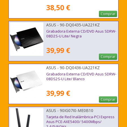
38,50 €
Comprar
ASUS - 90-DQ0435-UA221KZ
Grabadora Externa CD/DVD Asus SDRW-
08D2S-U Lite/ Negra
39,99 €
Comprar
ASUS - 90-DQ0436-UA221KZ
Grabadora Externa CD/DVD Asus SDRW-
08DS2S-U Lite/ Blanco
39,99 €
Comprar
ASUS - 90IG07I0-ME0B10
Tarjeta de Red Inalámbrica-PCI Express
Asus PCE-AXE5400/ 5400Mbps/
2.4/5/6GHz