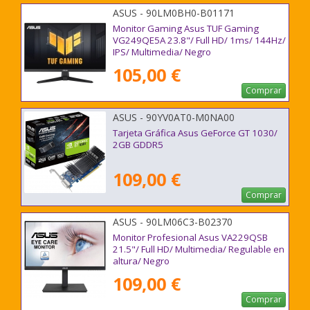
ASUS - 90LM0BH0-B01171
Monitor Gaming Asus TUF Gaming
VG249QE5A 23.8"/ Full HD/ 1ms/ 144Hz/
IPS/ Multimedia/ Negro
105,00 €
Comprar
ASUS - 90YV0AT0-M0NA00
Tarjeta Gráfica Asus GeForce GT 1030/
2GB GDDR5
109,00 €
Comprar
ASUS - 90LM06C3-B02370
Monitor Profesional Asus VA229QSB
21.5"/ Full HD/ Multimedia/ Regulable en
altura/ Negro
109,00 €
Comprar