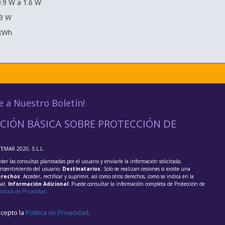
.9 W a 1.6 W
.3 W
 kWh
e a Nuestro Boletín!
CIÓN BÁSICA SOBRE PROTECCIÓN DE
TEMAR 2020, S.L.L.
der las consultas planteadas por el usuario y enviarle la información solicitada;
onsentimiento del usuario;
Destinatarios
: Solo se realizan cesiones si existe una
rechos
: Acceder, rectificar y suprimir, así como otros derechos, como se indica en la
nal;
Información Adicional
: Puede consultar la información completa de Protección de
olítica de Privacidad
.
acepto la
Política de Privacidad
.