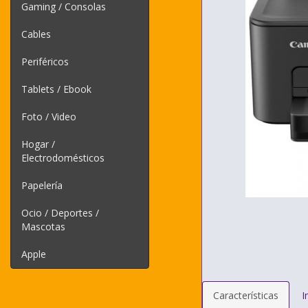
Gaming / Consolas
Cables
Periféricos
Tablets / Ebook
Foto / Video
Hogar /
Electrodomésticos
Papelería
Ocio / Deportes /
Mascotas
Apple
Características
I