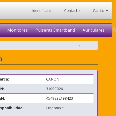
Identifícate
Contacto
Carrito
Monitores
Pulseras Smartband
Auriculares
T
a
arca:
CANON
/N:
3109C026
AN:
4549292198423
sponibilidad:
Disponible