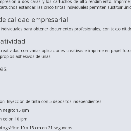
mpresión a dos caras y los cartuchos de alto rendimiento. Imprime e
rtuchos estándar: las cinco tintas individuales permiten sustituir ún
e calidad empresarial
as individuales para obtener documentos profesionales, con texto nítido
eatividad
 creatividad con varias aplicaciones creativas e imprime en papel fo
 propios adhesivos de uñas.
nes
ón: Inyección de tinta con 5 depósitos independientes
n negro: 15 ipm
n color: 10 ipm
otográfica: 10 x 15 cm en 21 segundos