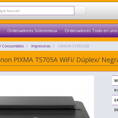
Ordenadores Sobremesa
Ordenadores Todo en uno
/ Consumibles
Impresoras
CANON 3109C026
non PIXMA TS705A WiFi/ Dúplex/ Negr
M
P
E
Di