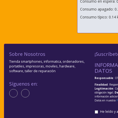
Consumo en espera: 0
Consumo apagado: 0
Consumo típico: 0.14
Sobre Nosotros
¡Suscríbet
Tienda smartphones, informatica, ordenadores,
INFORMA
portatiles, impresoras, moviles, hardware,
DATOS
software, taller de reparación
Responsable
: O
Síguenos en:
Finalidad
: Respon
Legitimación
: C
obligación legal;
De
información adicio
Datos en nuestra
P
He leído y 