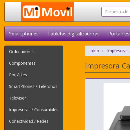
Smartphones
Tabletas digitalizadoras
Portatiles
Inicio
Impresoras 
Ordenadores
Componentes
Impresora Ca
Portátiles
SmartPhones / Teléfonos
Televisor
Impresoras / Consumibles
Conectividad / Redes