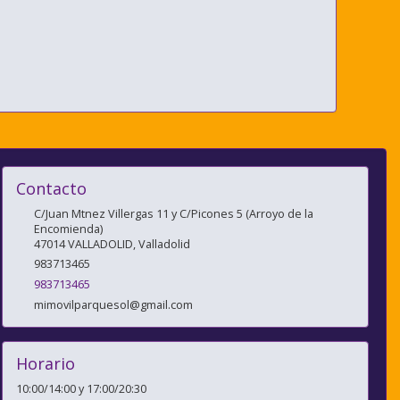
Contacto
C/Juan Mtnez Villergas 11 y C/Picones 5 (Arroyo de la
Encomienda)
47014
VALLADOLID
,
Valladolid
983713465
983713465
mimovilparquesol@gmail.com
Horario
10:00/14:00 y 17:00/20:30