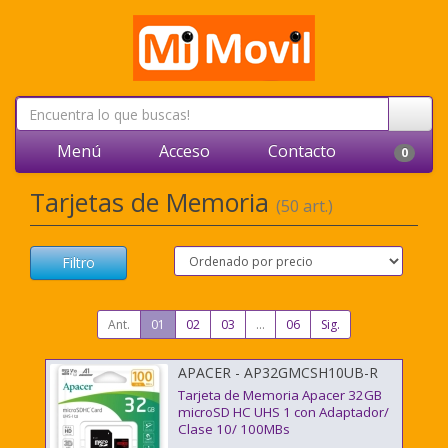
Menú
Acceso
Contacto
0
Tarjetas de Memoria
(50 art.)
Filtro
Ant.
01
02
03
...
06
Sig.
APACER - AP32GMCSH10UB-R
Tarjeta de Memoria Apacer 32GB
microSD HC UHS 1 con Adaptador/
Clase 10/ 100MBs