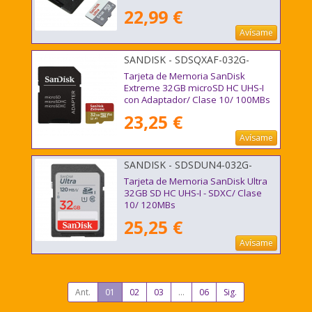
22,99 €
Avísame
SANDISK - SDSQXAF-032G-
GN6AA
Tarjeta de Memoria SanDisk
Extreme 32GB microSD HC UHS-I
con Adaptador/ Clase 10/ 100MBs
23,25 €
Avísame
SANDISK - SDSDUN4-032G-
GN6IN
Tarjeta de Memoria SanDisk Ultra
32GB SD HC UHS-I - SDXC/ Clase
10/ 120MBs
25,25 €
Avísame
Ant.
01
02
03
...
06
Sig.