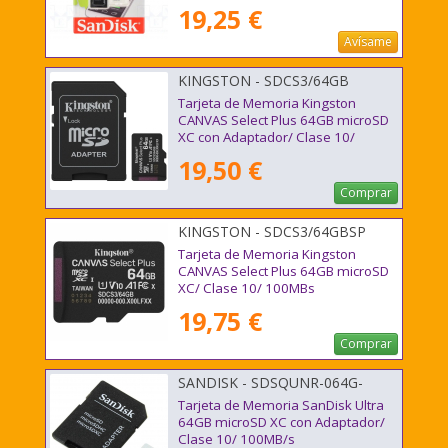
19,25 €
Avísame
KINGSTON - SDCS3/64GB
Tarjeta de Memoria Kingston
CANVAS Select Plus 64GB microSD
XC con Adaptador/ Clase 10/
100MBs
19,50 €
Comprar
KINGSTON - SDCS3/64GBSP
Tarjeta de Memoria Kingston
CANVAS Select Plus 64GB microSD
XC/ Clase 10/ 100MBs
19,75 €
Comprar
SANDISK - SDSQUNR-064G-
GN3MA
Tarjeta de Memoria SanDisk Ultra
64GB microSD XC con Adaptador/
Clase 10/ 100MB/s