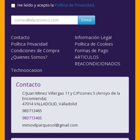
He leído y acepto la
Política de Privacidad
.
Enviar
Contacto
Información Legal
Política Privacidad
Política de Cookies
Condiciones de Compra
Formas de Pago
¿Quienes Somos?
ARTICULOS
REACONDICIONADOS
Technoocasion
Contacto
C/Juan Mtnez Villergas 11 y C/Picones 5 (Arroyo de la
Encomienda)
47014
VALLADOLID
,
Valladolid
983713465
983713465
mimovilparquesol@gmail.com