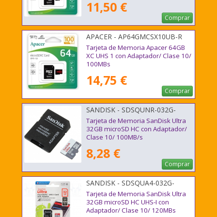
11,50 €
Comprar
APACER - AP64GMCSX10UB-R
Tarjeta de Memoria Apacer 64GB
XC UHS 1 con Adaptador/ Clase 10/
100MBs
14,75 €
Comprar
SANDISK - SDSQUNR-032G-
GN3MA
Tarjeta de Memoria SanDisk Ultra
32GB microSD HC con Adaptador/
Clase 10/ 100MB/s
8,28 €
Comprar
SANDISK - SDSQUA4-032G-
GN6MA
Tarjeta de Memoria SanDisk Ultra
32GB microSD HC UHS-I con
Adaptador/ Clase 10/ 120MBs