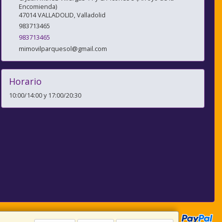
Encomienda)
47014
VALLADOLID
,
Valladolid
983713465
983713465
mimovilparquesol@gmail.com
Horario
10:00/14:00 y 17:00/20:30