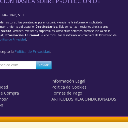
CIÓN BÁSICA SOBRE PROTECCIÓN DE
TEMAR 2020, S.L.L.
der las consultas planteadas por el usuario y enviarle la información solicitada;
onsentimiento del usuario;
Destinatarios
: Solo se realizan cesiones si existe una
rechos
: Acceder, rectificar y suprimir, así como otros derechos, como se indica en la
nal;
Información Adicional
: Puede consultar la información completa de Protección de
olítica de Privacidad
.
acepto la
Política de Privacidad
.
Enviar
Información Legal
cidad
Política de Cookies
de Compra
Formas de Pago
mos?
ARTICULOS REACONDICIONADOS
on