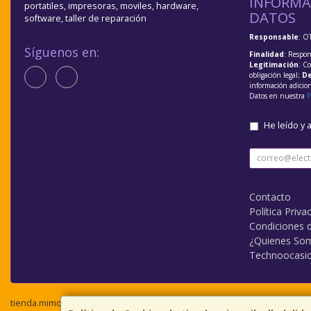
INFORMA
portatiles, impresoras, moviles, hardware,
DATOS
software, taller de reparación
Responsable
: O
Síguenos en:
Finalidad
: Respon
Legitimación
: C
obligación legal;
De
información adicio
Datos en nuestra
P
He leído y 
Contacto
Política Priva
Condiciones 
¿Quienes So
Technoocasi
tienda.mimovilvalladolid.com © 2026