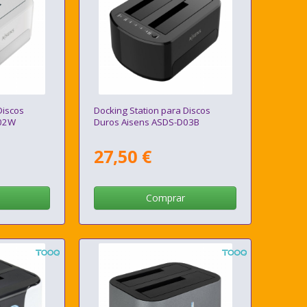
Discos
Docking Station para Discos
D02W
Duros Aisens ASDS-D03B
27,50 €
Comprar