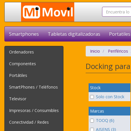
Smartphones
Tabletas digitalizadoras
Portatiles
Inicio
Periféricos
Ordenadores
Componentes
Docking para
Portátiles
SmartPhones / Teléfonos
Stock
Solo con Stock
Televisor
Impresoras / Consumibles
Marcas
TOOQ (6)
Conectividad / Redes
AISENS (3)