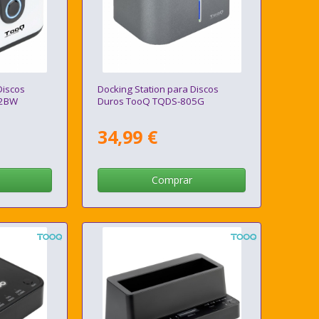
Discos
Docking Station para Discos
02BW
Duros TooQ TQDS-805G
34,99 €
Comprar