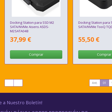
Docking Station para SSD M2
Docking Station para
SATA/NVMe Aisens ASDS-
SATA/NVMe TooQ TQ
M2SATA04B
37,99 €
55,50 €
Comprar
Comprar
Ant.
01
e a Nuestro Boletín!