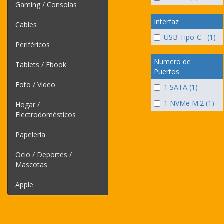
Gaming / Consolas
Interfaz
Cables
USB Tipo-C (1)
Periféricos
Numero de
Tablets / Ebook
Puertos
Foto / Video
1 SATA (1)
1 NVMe M.2 (1)
Hogar /
Electrodomésticos
Papelería
Ocio / Deportes /
Mascotas
Apple