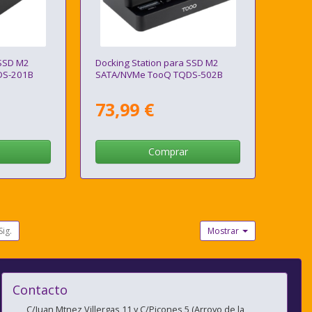
 SSD M2
Docking Station para SSD M2
DS-201B
SATA/NVMe TooQ TQDS-502B
73,99 €
Comprar
Sig.
Mostrar
Contacto
C/Juan Mtnez Villergas 11 y C/Picones 5 (Arroyo de la