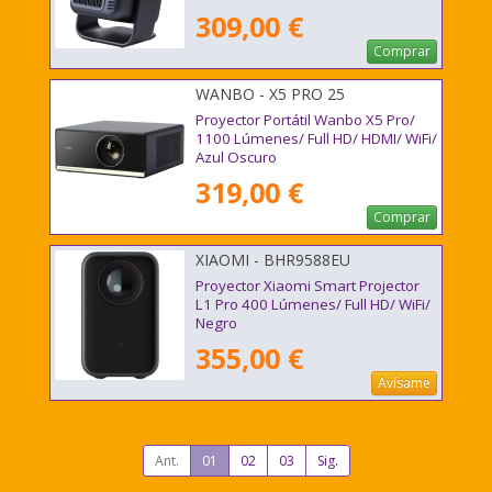
309,00 €
Comprar
WANBO - X5 PRO 25
Proyector Portátil Wanbo X5 Pro/
1100 Lúmenes/ Full HD/ HDMI/ WiFi/
Azul Oscuro
319,00 €
Comprar
XIAOMI - BHR9588EU
Proyector Xiaomi Smart Projector
L1 Pro 400 Lúmenes/ Full HD/ WiFi/
Negro
355,00 €
Avísame
Ant.
01
02
03
Sig.