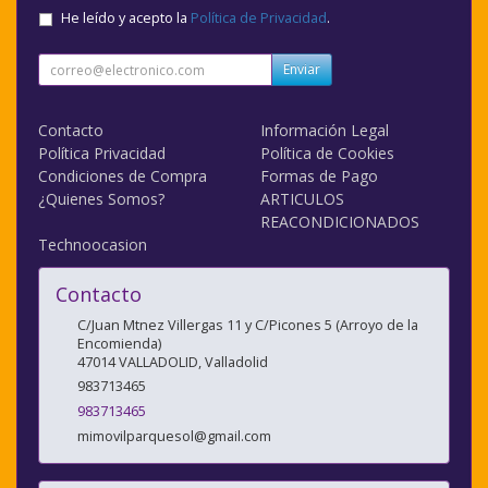
He leído y acepto la
Política de Privacidad
.
Enviar
Contacto
Información Legal
Política Privacidad
Política de Cookies
Condiciones de Compra
Formas de Pago
¿Quienes Somos?
ARTICULOS
REACONDICIONADOS
Technoocasion
Contacto
C/Juan Mtnez Villergas 11 y C/Picones 5 (Arroyo de la
Encomienda)
47014
VALLADOLID
,
Valladolid
983713465
983713465
mimovilparquesol@gmail.com