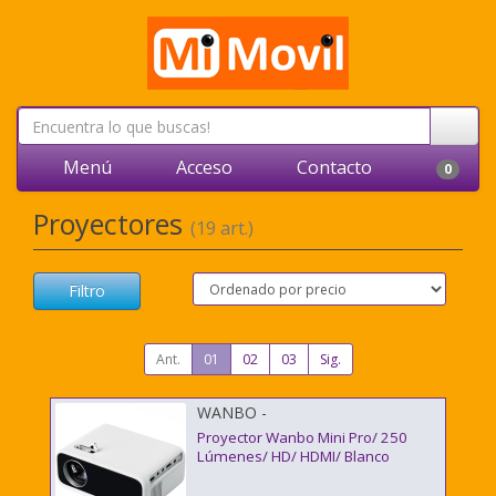
Menú
Acceso
Contacto
0
Proyectores
(19 art.)
Filtro
Ant.
01
02
03
Sig.
WANBO -
Proyector Wanbo Mini Pro/ 250
Lúmenes/ HD/ HDMI/ Blanco