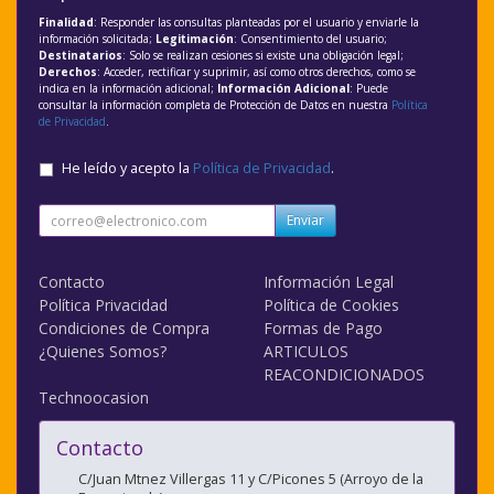
Finalidad
: Responder las consultas planteadas por el usuario y enviarle la
información solicitada;
Legitimación
: Consentimiento del usuario;
Destinatarios
: Solo se realizan cesiones si existe una obligación legal;
Derechos
: Acceder, rectificar y suprimir, así como otros derechos, como se
indica en la información adicional;
Información Adicional
: Puede
consultar la información completa de Protección de Datos en nuestra
Política
de Privacidad
.
He leído y acepto la
Política de Privacidad
.
Enviar
Contacto
Información Legal
Política Privacidad
Política de Cookies
Condiciones de Compra
Formas de Pago
¿Quienes Somos?
ARTICULOS
REACONDICIONADOS
Technoocasion
Contacto
C/Juan Mtnez Villergas 11 y C/Picones 5 (Arroyo de la