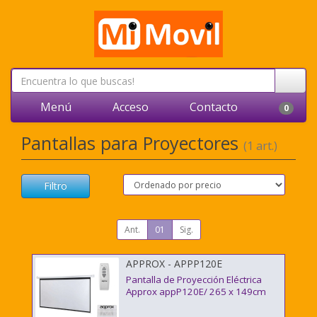
Menú
Acceso
Contacto
0
Pantallas para Proyectores
(1 art.)
Filtro
Ant.
01
Sig.
APPROX - APPP120E
Pantalla de Proyección Eléctrica
Approx appP120E/ 265 x 149cm