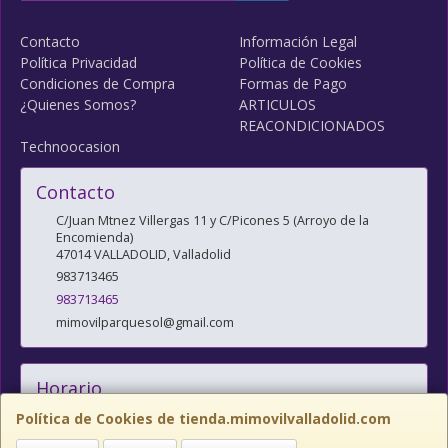
Contacto
Información Legal
Política Privacidad
Política de Cookies
Condiciones de Compra
Formas de Pago
¿Quienes Somos?
ARTICULOS
REACONDICIONADOS
Technoocasion
Contacto
C/Juan Mtnez Villergas 11 y C/Picones 5 (Arroyo de la
Encomienda)
47014
VALLADOLID
,
Valladolid
983713465
983713465
mimovilparquesol@gmail.com
Horario
10:00/14:00 y 17:00/20:30
Política de Cookies de tienda.mimovilvalladolid.com