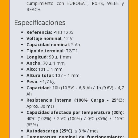
cumplimiento con EUROBAT, RoHS, WEEE y
REACH.
Especificaciones
Referencia:
PHB 1205
Voltaje nominal:
12 V
Capacidad nominal:
5 Ah
Tipo de terminal:
T2/T1
Longitud:
90 ± 1 mm
Ancho:
70 ± 1 mm
Alto:
101 ± 1 mm
Altura total:
107 ± 1 mm
Peso:
~1,7 kg
Capacidad:
10h (10.5V) - 6,8 Ah / 1h (9.6V) - 4,7
Ah
Resistencia interna (100% Carga - 25ºC):
Aprox. 30 mΩ
Capacidad afectada por temperatura (20h):
40ºC (102%) / 25ºC (100%) / 0ºC (85%) / -15ºC
(65%)
Autodescarga (25ºC):
≤ 3 % / mes
Temperatura nominal de funcionamiento: