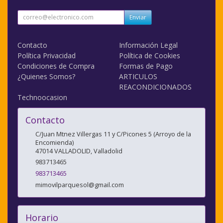
Enviar
Contacto
Información Legal
Política Privacidad
Política de Cookies
Condiciones de Compra
Formas de Pago
¿Quienes Somos?
ARTICULOS
REACONDICIONADOS
Technoocasion
Contacto
C/Juan Mtnez Villergas 11 y C/Picones 5 (Arroyo de la
Encomienda)
47014
VALLADOLID
,
Valladolid
983713465
983713465
mimovilparquesol@gmail.com
Horario