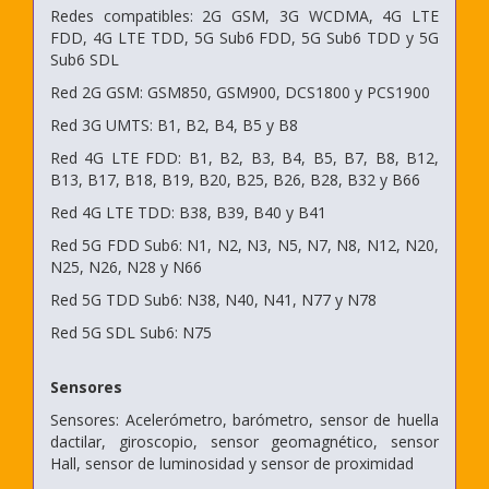
Redes compatibles: 2G GSM, 3G WCDMA, 4G LTE
FDD, 4G LTE TDD, 5G Sub6 FDD, 5G Sub6 TDD y 5G
Sub6 SDL
Red 2G GSM: GSM850, GSM900, DCS1800 y PCS1900
Red 3G UMTS: B1, B2, B4, B5 y B8
Red 4G LTE FDD: B1, B2, B3, B4, B5, B7, B8, B12,
B13, B17, B18, B19, B20, B25, B26, B28, B32 y B66
Red 4G LTE TDD: B38, B39, B40 y B41
Red 5G FDD Sub6: N1, N2, N3, N5, N7, N8, N12, N20,
N25, N26, N28 y N66
Red 5G TDD Sub6: N38, N40, N41, N77 y N78
Red 5G SDL Sub6: N75
Sensores
Sensores: Acelerómetro, barómetro, sensor de huella
dactilar, giroscopio, sensor geomagnético, sensor
Hall, sensor de luminosidad y sensor de proximidad