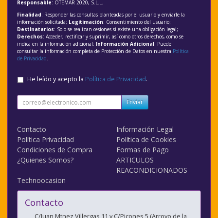
Responsable
: OTEMAR 2020, S.L.L.
Finalidad
: Responder las consultas planteadas por el usuario y enviarle la
información solicitada;
Legitimación
: Consentimiento del usuario;
Destinatarios
: Solo se realizan cesiones si existe una obligación legal;
Derechos
: Acceder, rectificar y suprimir, así como otros derechos, como se
indica en la información adicional;
Información Adicional
: Puede
consultar la información completa de Protección de Datos en nuestra
Política
de Privacidad
.
He leído y acepto la
Política de Privacidad
.
Enviar
Contacto
Información Legal
Política Privacidad
Política de Cookies
Condiciones de Compra
Formas de Pago
¿Quienes Somos?
ARTICULOS
REACONDICIONADOS
Technoocasion
Contacto
C/Juan Mtnez Villergas 11 y C/Picones 5 (Arroyo de la