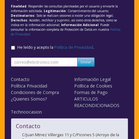
Finalidad
: Responder las consultas planteadas por el usuario y enviarle la
información solicitada;
Legitimación
: Consentimiento del usuario;
Destinatarios
: Solo se realizan cesiones si existe una obligación legal;
Derechos
: Acceder, rectificar y suprimir, así como otros derechos, como se
indica en la información adicional;
Información Adicional
: Puede
consultar la información completa de Protección de Datos en nuestra
Política
de Privacidad
.
He leído y acepto la
Política de Privacidad
.
Enviar
Contacto
Información Legal
Política Privacidad
Política de Cookies
Condiciones de Compra
Formas de Pago
¿Quienes Somos?
ARTICULOS
REACONDICIONADOS
Technoocasion
Contacto
C/Juan Mtnez Villergas 11 y C/Picones 5 (Arroyo de la