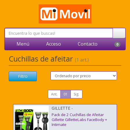
Menú
Acceso
Contacto
0
Cuchillas de afeitar
(1 art.)
Filtro
Ant.
01
Sig.
GILLETTE -
Pack de 2 Cuchillas de Afeitar
Gillette GilletteLabs FaceBody +
Intimate