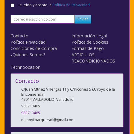
He leído y acepto la
Política de Privacidad
.
Enviar
Contacto
Información Legal
Política Privacidad
Política de Cookies
Condiciones de Compra
Formas de Pago
¿Quienes Somos?
ARTICULOS
REACONDICIONADOS
Technoocasion
Contacto
C/Juan Mtnez Villergas 11 y C/Picones 5 (Arroyo de la
Encomienda)
47014
VALLADOLID
,
Valladolid
983713465
983713465
mimovilparquesol@gmail.com