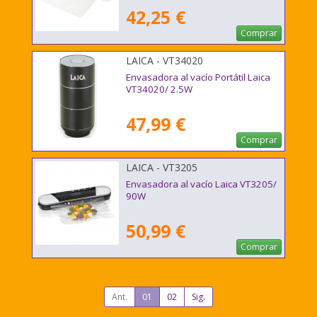
42,25 €
Comprar
LAICA - VT34020
Envasadora al vacío Portátil Laica
VT34020/ 2.5W
47,99 €
Comprar
LAICA - VT3205
Envasadora al vacío Laica VT3205/
90W
50,99 €
Comprar
Ant.
01
02
Sig.