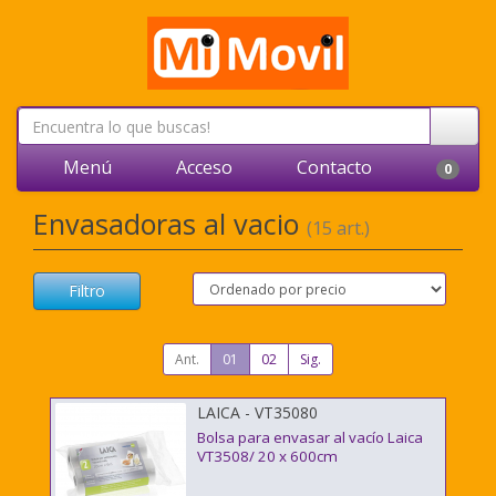
Menú
Acceso
Contacto
0
Envasadoras al vacio
(15 art.)
Filtro
Ant.
01
02
Sig.
LAICA - VT35080
Bolsa para envasar al vacío Laica
VT3508/ 20 x 600cm