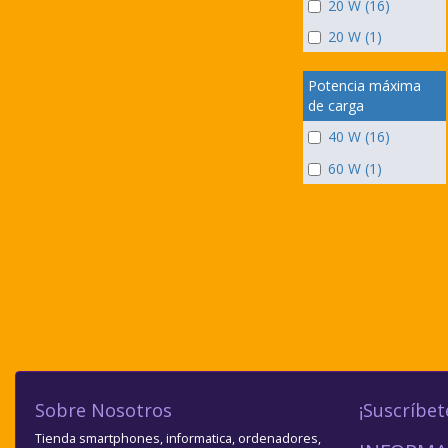
20 W (16)
20 W (1)
Potencia máxima
de carga
40 W (16)
60 W (1)
Sobre Nosotros
¡Suscríbet
Tienda smartphones, informatica, ordenadores,