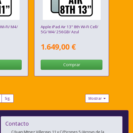
 Wi-Fi/ M4/
Apple iPad Air 13" 8th Wi-Fi Cell/
5G/ M4/ 256GB/ Azul
1.649,00 €
Comprar
Sig.
Mostrar
Contacto
C/Juan Mtnez Villergas 11 y C/Picones 5 (Arroyo de la