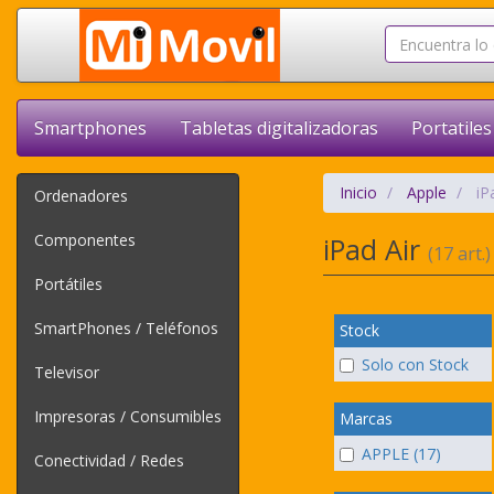
Smartphones
Tabletas digitalizadoras
Portatiles
Inicio
Apple
iP
Ordenadores
Componentes
iPad Air
(17 art.)
Portátiles
SmartPhones / Teléfonos
Stock
Solo con Stock
Televisor
Impresoras / Consumibles
Marcas
APPLE (17)
Conectividad / Redes