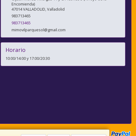
Encomienda)
47014
VALLADOLID
,
Valladolid
983713465
983713465
mimovilparquesol@gmail.com
Horario
10:00/14:00 y 17:00/20:30