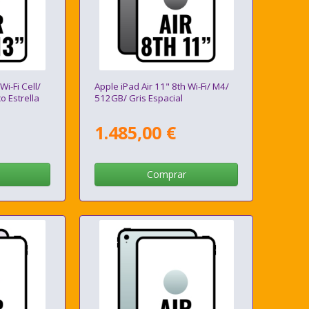
Wi-Fi Cell/
Apple iPad Air 11" 8th Wi-Fi/ M4/
 Estrella
512GB/ Gris Espacial
1.485,00 €
Comprar