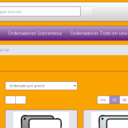
Ordenadores Sobremesa
Ordenadores Todo en uno
ad Air
Ant.
01
02