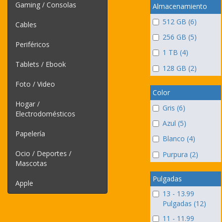
Gaming / Consolas
Almacenamiento
512 GB (6)
Cables
256 GB (5)
Periféricos
1 TB (4)
Tablets / Ebook
128 GB (2)
Foto / Video
Color
Hogar /
Gris (6)
Electrodomésticos
Azul (5)
Papelería
Blanco (4)
Ocio / Deportes /
Purpura (2)
Mascotas
Pulgadas
Apple
13 - 13.99
Pulgadas (12)
11 - 11.99