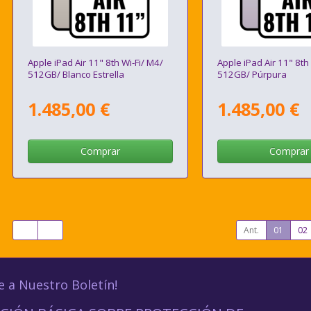
Apple iPad Air 11" 8th Wi-Fi/ M4/
Apple iPad Air 11" 8th
512GB/ Blanco Estrella
512GB/ Púrpura
1.485,00 €
1.485,00 €
Comprar
Comprar
Ant.
01
02
e a Nuestro Boletín!