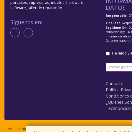
INFORMA
portatiles, impresoras, moviles, hardware,
DATOS
software, taller de reparación
Responsable
: O
Síguenos en:
Finalidad
: Respon
Legitimación
: C
obligación legal;
De
información adicio
Datos en nuestra
P
He leído y 
Contacto
Política Priva
Condiciones 
¿Quienes So
Technoocasi
tienda.mimovilvalladolid.com © 2026