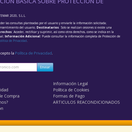
CIÓN BÁSICA SOBRE PROTECCIÓN DE
TEMAR 2020, S.L.L.
der las consultas planteadas por el usuario y enviarle la información solicitada;
onsentimiento del usuario;
Destinatarios
: Solo se realizan cesiones si existe una
rechos
: Acceder, rectificar y suprimir, así como otros derechos, como se indica en la
nal;
Información Adicional
: Puede consultar la información completa de Protección de
olítica de Privacidad
.
acepto la
Política de Privacidad
.
Enviar
Información Legal
cidad
Política de Cookies
de Compra
Formas de Pago
mos?
ARTICULOS REACONDICIONADOS
on