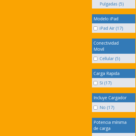
Pulgadas (5)
Modelo iPad
iPad Air (17)
Conectividad
Movil
Cellular (5)
Carga Rapida
Si (17)
Incluye Cargador
No (17)
Potencia mínima
de carga