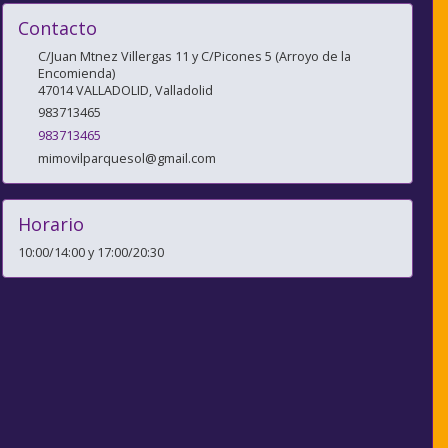
Contacto
C/Juan Mtnez Villergas 11 y C/Picones 5 (Arroyo de la
Encomienda)
47014
VALLADOLID
,
Valladolid
983713465
983713465
mimovilparquesol@gmail.com
Horario
10:00/14:00 y 17:00/20:30