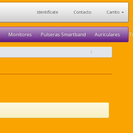
Identifícate
Contacto
Carrito
Monitores
Pulseras Smartband
Auriculares
T