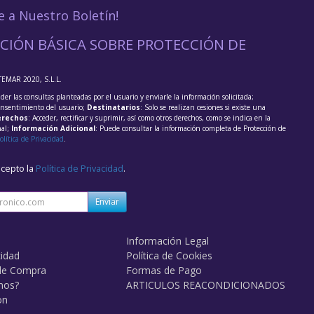
e a Nuestro Boletín!
CIÓN BÁSICA SOBRE PROTECCIÓN DE
TEMAR 2020, S.L.L.
der las consultas planteadas por el usuario y enviarle la información solicitada;
onsentimiento del usuario;
Destinatarios
: Solo se realizan cesiones si existe una
rechos
: Acceder, rectificar y suprimir, así como otros derechos, como se indica en la
nal;
Información Adicional
: Puede consultar la información completa de Protección de
olítica de Privacidad
.
acepto la
Política de Privacidad
.
Enviar
Información Legal
cidad
Política de Cookies
de Compra
Formas de Pago
mos?
ARTICULOS REACONDICIONADOS
on