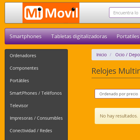
Smartphones
Tabletas digitalizadoras
Portatiles
Inicio
Ocio / Depo
Ordenadores
Componentes
Relojes Mult
Portátiles
SmartPhones / Teléfonos
Televisor
No hay resultados.
Impresoras / Consumibles
Conectividad / Redes