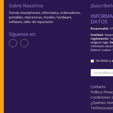
Sobre Nosotros
¡Suscríbet
Tienda smartphones, informatica, ordenadores,
INFORMA
portatiles, impresoras, moviles, hardware,
DATOS
software, taller de reparación
Responsable
: O
Síguenos en:
Finalidad
: Respon
Legitimación
: C
obligación legal;
De
información adicio
Datos en nuestra
P
He leído y 
Contacto
Política Priva
Condiciones 
¿Quienes So
Technoocasi