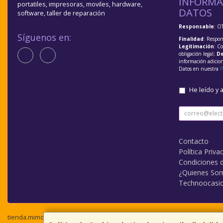
INFORMA
portatiles, impresoras, moviles, hardware,
DATOS
software, taller de reparación
Responsable
: O
Síguenos en:
Finalidad
: Respon
Legitimación
: C
obligación legal;
De
información adicio
Datos en nuestra
P
He leído y 
Contacto
Política Priva
Condiciones 
¿Quienes So
Technoocasi
tienda.mimovilvalladolid.com © 2026