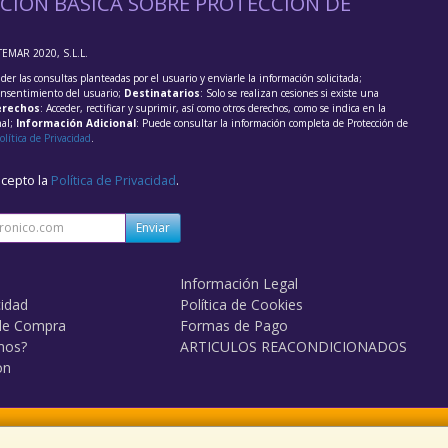
CIÓN BÁSICA SOBRE PROTECCIÓN DE
TEMAR 2020, S.L.L.
der las consultas planteadas por el usuario y enviarle la información solicitada;
onsentimiento del usuario;
Destinatarios
: Solo se realizan cesiones si existe una
rechos
: Acceder, rectificar y suprimir, así como otros derechos, como se indica en la
nal;
Información Adicional
: Puede consultar la información completa de Protección de
olítica de Privacidad
.
acepto la
Política de Privacidad
.
Enviar
Información Legal
cidad
Política de Cookies
de Compra
Formas de Pago
mos?
ARTICULOS REACONDICIONADOS
on