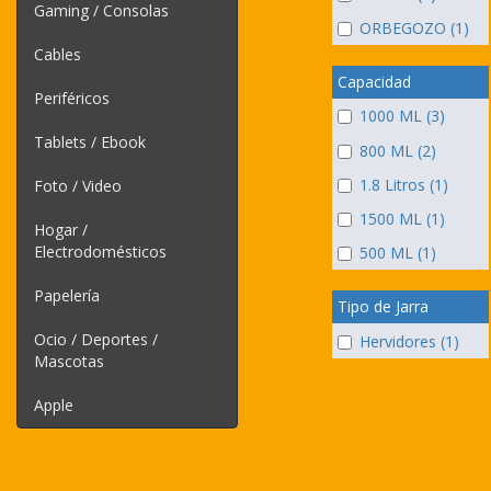
Gaming / Consolas
ORBEGOZO (1)
Cables
Capacidad
Periféricos
1000 ML (3)
Tablets / Ebook
800 ML (2)
1.8 Litros (1)
Foto / Video
1500 ML (1)
Hogar /
Electrodomésticos
500 ML (1)
Papelería
Tipo de Jarra
Ocio / Deportes /
Hervidores (1)
Mascotas
Apple