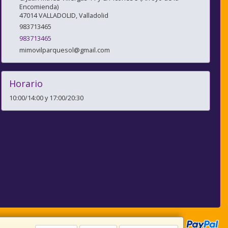
Encomienda)
47014
VALLADOLID
,
Valladolid
983713465
983713465
mimovilparquesol@gmail.com
Horario
10:00/14:00 y 17:00/20:30