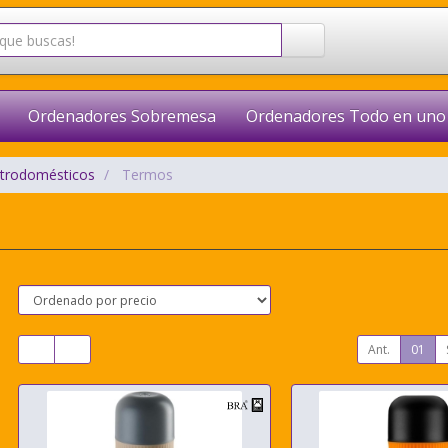
Ordenadores Sobremesa
Ordenadores Todo en uno
ctrodomésticos
Termos
Ant.
01