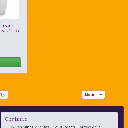
L 1500/
ra sólidos
Sig.
Mostrar
Contacto
C/Juan Mtnez Villergas 11 y C/Picones 5 (Arroyo de la