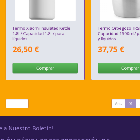
Termo Xiaomi Insulated Kettle
Termo Orbegozo TRS
1.8L/ Capacidad 1.8L/ para
Capacidad 1500ml/ pa
líquidos
y líquidos
26,50 €
37,75 €
Comprar
Comprar
Ant.
01
e a Nuestro Boletín!