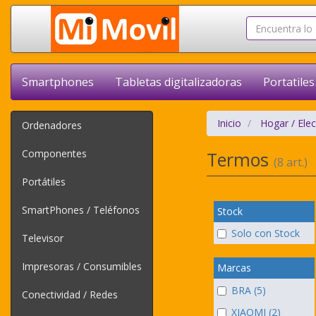
Smartphones
Tabletas digitalizadoras
Portatiles
Inicio
Hogar / Ele
Ordenadores
Componentes
Termos
(8 art.)
Portátiles
SmartPhones / Teléfonos
Stock
Solo con Stock
Televisor
Impresoras / Consumibles
Marcas
BRA (5)
Conectividad / Redes
XIAOMI (2)