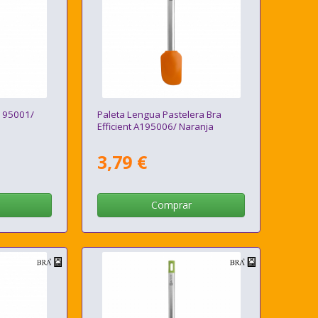
A195001/
Paleta Lengua Pastelera Bra
Efficient A195006/ Naranja
3,79 €
Comprar