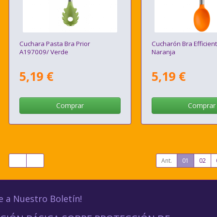
Cuchara Pasta Bra Prior
Cucharón Bra Efficien
A197009/ Verde
Naranja
5,19 €
5,19 €
Comprar
Comprar
Ant.
01
02
e a Nuestro Boletín!