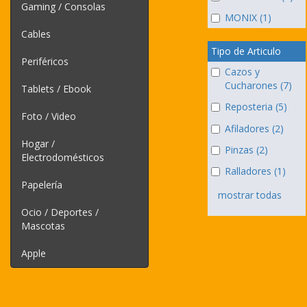
Gaming / Consolas
MONIX (1)
Cables
Tipo de Articulo
Periféricos
Cazos y
Cucharones (7)
Tablets / Ebook
Reposteria (5)
Foto / Video
Afiladores (2)
Hogar /
Pinzas (2)
Electrodomésticos
Ralladores (1)
Papelería
mostrar todas
Ocio / Deportes /
Mascotas
Apple