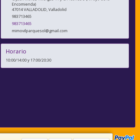
Encomienda)
47014
VALLADOLID
,
Valladolid
983713465
983713465
mimovilparquesol@gmail.com
Horario
10:00/14:00 y 17:00/20:30