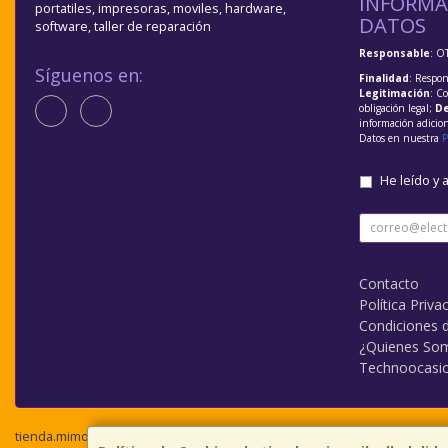
INFORMA
portatiles, impresoras, moviles, hardware,
DATOS
software, taller de reparación
Responsable
: O
Síguenos en:
Finalidad
: Respon
Legitimación
: C
obligación legal;
De
información adicio
Datos en nuestra
P
He leído y 
Contacto
Política Priva
Condiciones 
¿Quienes So
Technoocasi
tienda.mimovilvalladolid.com © 2026