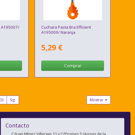
t A195007/
Cuchara Pasta Bra Efficient
A195009/ Naranja
5,29 €
Comprar
03
Sig.
Mostrar
Contacto
C/Juan Mtnez Villergas 11 y C/Picones 5 (Arroyo de la