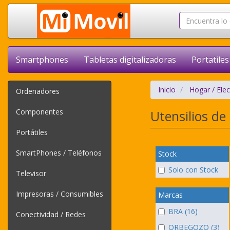
Smartphones
Tabletas digitalizadoras
Portatiles
Inicio
Hogar / Ele
Ordenadores
Componentes
Utensilios de
Portátiles
SmartPhones / Teléfonos
Stock
Solo con Stock
Televisor
Impresoras / Consumibles
Marcas
BRA (16)
Conectividad / Redes
ORBEGOZO (3)