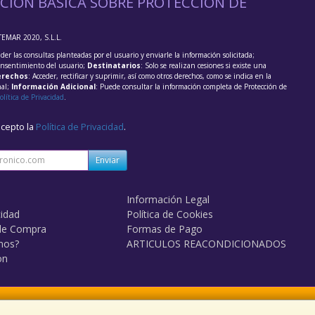
CIÓN BÁSICA SOBRE PROTECCIÓN DE
TEMAR 2020, S.L.L.
der las consultas planteadas por el usuario y enviarle la información solicitada;
onsentimiento del usuario;
Destinatarios
: Solo se realizan cesiones si existe una
rechos
: Acceder, rectificar y suprimir, así como otros derechos, como se indica en la
nal;
Información Adicional
: Puede consultar la información completa de Protección de
olítica de Privacidad
.
acepto la
Política de Privacidad
.
Enviar
Información Legal
cidad
Política de Cookies
de Compra
Formas de Pago
mos?
ARTICULOS REACONDICIONADOS
on