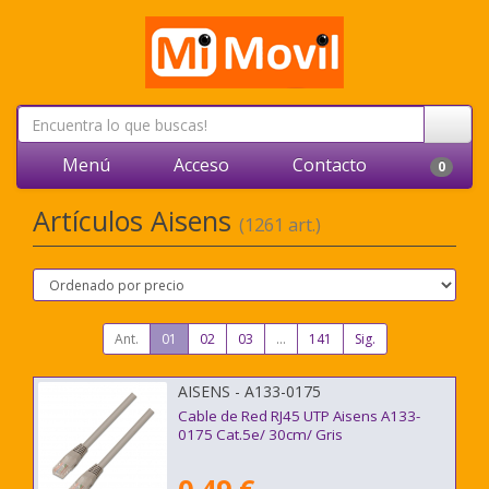
Menú
Acceso
Contacto
0
Artículos Aisens
(1261 art.)
Ant.
01
02
03
...
141
Sig.
AISENS - A133-0175
Cable de Red RJ45 UTP Aisens A133-
0175 Cat.5e/ 30cm/ Gris