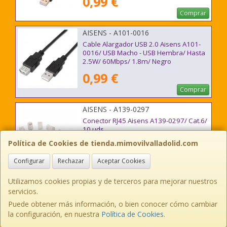
0,99 €
Comprar
AISENS - A101-0016
Cable Alargador USB 2.0 Aisens A101-
0016/ USB Macho - USB Hembra/ Hasta
2.5W/ 60Mbps/ 1.8m/ Negro
0,99 €
Comprar
AISENS - A139-0297
Conector RJ45 Aisens A139-0297/ Cat.6/
10 uds
Política de Cookies de tienda.mimovilvalladolid.com
0,99 €
Configurar
Rechazar
Aceptar Cookies
Comprar
Utilizamos cookies propias y de terceros para mejorar nuestros
AISENS - A138-0295
servicios.
Adaptador RJ45 Aisens A138-0295/
Puede obtener más información, o bien conocer cómo cambiar
Cat.5e STP
la configuración, en nuestra
Política de Cookies
.