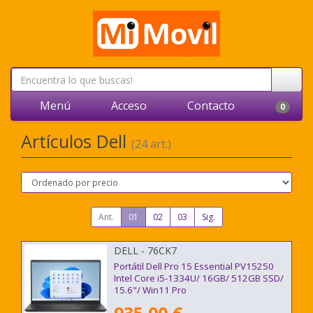
Menú
Acceso
Contacto
0
Artículos Dell
(24 art.)
Ant.
01
02
03
Sig.
DELL - 76CK7
Portátil Dell Pro 15 Essential PV15250
Intel Core i5-1334U/ 16GB/ 512GB SSD/
15.6"/ Win11 Pro