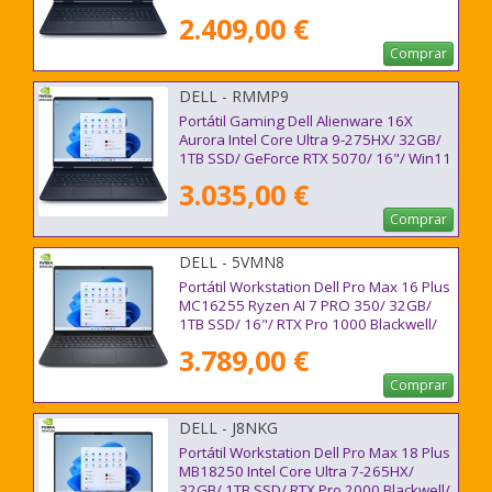
2.409,00 €
Comprar
DELL - RMMP9
Portátil Gaming Dell Alienware 16X
Aurora Intel Core Ultra 9-275HX/ 32GB/
1TB SSD/ GeForce RTX 5070/ 16"/ Win11
3.035,00 €
Comprar
DELL - 5VMN8
Portátil Workstation Dell Pro Max 16 Plus
MC16255 Ryzen AI 7 PRO 350/ 32GB/
1TB SSD/ 16"/ RTX Pro 1000 Blackwell/
Win11 Pro
3.789,00 €
Comprar
DELL - J8NKG
Portátil Workstation Dell Pro Max 18 Plus
MB18250 Intel Core Ultra 7-265HX/
32GB/ 1TB SSD/ RTX Pro 2000 Blackwell/