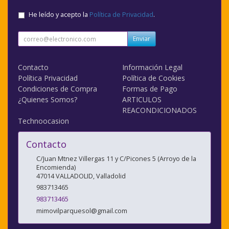
He leído y acepto la
Política de Privacidad
.
Enviar
Contacto
Información Legal
Política Privacidad
Política de Cookies
Condiciones de Compra
Formas de Pago
¿Quienes Somos?
ARTICULOS
REACONDICIONADOS
Technoocasion
Contacto
C/Juan Mtnez Villergas 11 y C/Picones 5 (Arroyo de la
Encomienda)
47014
VALLADOLID
,
Valladolid
983713465
983713465
mimovilparquesol@gmail.com