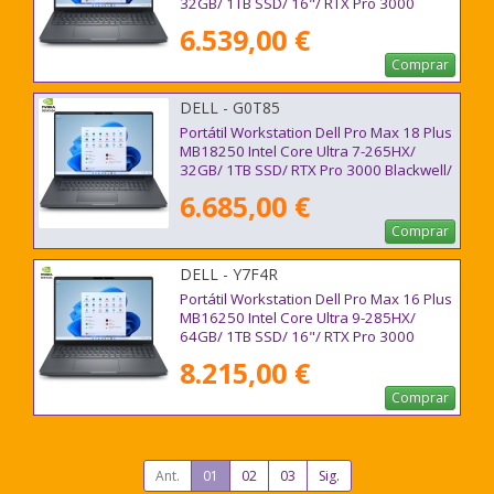
32GB/ 1TB SSD/ 16"/ RTX Pro 3000
Blackwell/ Win11 Pro
6.539,00 €
Comprar
DELL - G0T85
Portátil Workstation Dell Pro Max 18 Plus
MB18250 Intel Core Ultra 7-265HX/
32GB/ 1TB SSD/ RTX Pro 3000 Blackwell/
18"/ Win11 Pro
6.685,00 €
Comprar
DELL - Y7F4R
Portátil Workstation Dell Pro Max 16 Plus
MB16250 Intel Core Ultra 9-285HX/
64GB/ 1TB SSD/ 16"/ RTX Pro 3000
Blackwell/ Win11 Pro
8.215,00 €
Comprar
Ant.
01
02
03
Sig.