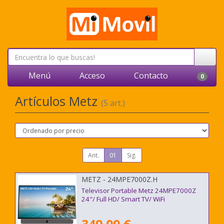
Menú
Acceso
Contacto
0
Artículos Metz
(5 art.)
Ant.
01
Sig.
METZ - 24MPE7000Z.H
Televisor Portable Metz 24MPE7000Z
24"/ Full HD/ Smart TV/ WiFi