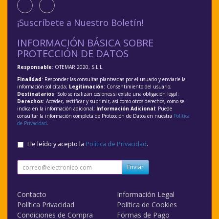
¡Suscríbete a Nuestro Boletín!
INFORMACIÓN BÁSICA SOBRE
PROTECCIÓN DE DATOS
Responsable
: OTEMAR 2020, S.L.L.
Finalidad
: Responder las consultas planteadas por el usuario y enviarle la
información solicitada;
Legitimación
: Consentimiento del usuario;
Destinatarios
: Solo se realizan cesiones si existe una obligación legal;
Derechos
: Acceder, rectificar y suprimir, así como otros derechos, como se
indica en la información adicional;
Información Adicional
: Puede
consultar la información completa de Protección de Datos en nuestra
Política
de Privacidad
.
He leído y acepto la
Política de Privacidad
.
Enviar
Contacto
Información Legal
Política Privacidad
Política de Cookies
Condiciones de Compra
Formas de Pago