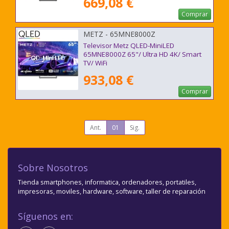
669,08 €
Comprar
METZ - 65MNE8000Z
Televisor Metz QLED-MiniLED
65MNE8000Z 65"/ Ultra HD 4K/ Smart
TV/ WiFi
933,08 €
Comprar
Ant.
01
Sig.
Sobre Nosotros
Tienda smartphones, informatica, ordenadores, portatiles,
impresoras, moviles, hardware, software, taller de reparación
Síguenos en: