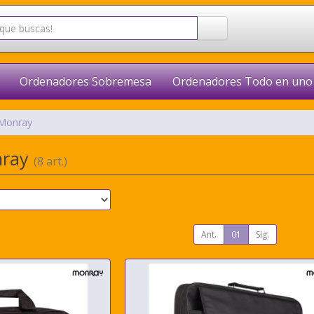
Ordenadores Sobremesa
Ordenadores Todo en uno
Monray
nray
(8 art.)
Ant.
01
Sig.