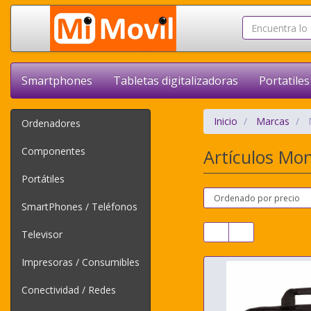
Smartphones
Tabletas digitalizadoras
Portatiles
Inicio
Marcas
Ordenadores
Componentes
Artículos Mo
Portátiles
SmartPhones / Teléfonos
Televisor
Impresoras / Consumibles
Conectividad / Redes