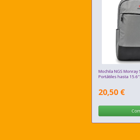
Mochila NGS Monray 
Portátiles hasta 15.6"
20,50 €
Com