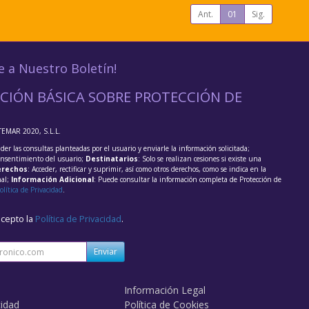
Ant.
01
Sig.
e a Nuestro Boletín!
CIÓN BÁSICA SOBRE PROTECCIÓN DE
TEMAR 2020, S.L.L.
der las consultas planteadas por el usuario y enviarle la información solicitada;
onsentimiento del usuario;
Destinatarios
: Solo se realizan cesiones si existe una
rechos
: Acceder, rectificar y suprimir, así como otros derechos, como se indica en la
nal;
Información Adicional
: Puede consultar la información completa de Protección de
olítica de Privacidad
.
acepto la
Política de Privacidad
.
Enviar
Información Legal
cidad
Política de Cookies