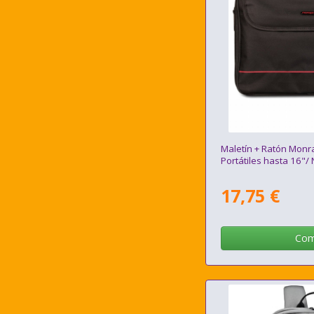
Maletín + Ratón Monr
Portátiles hasta 16"/
17,75 €
Com