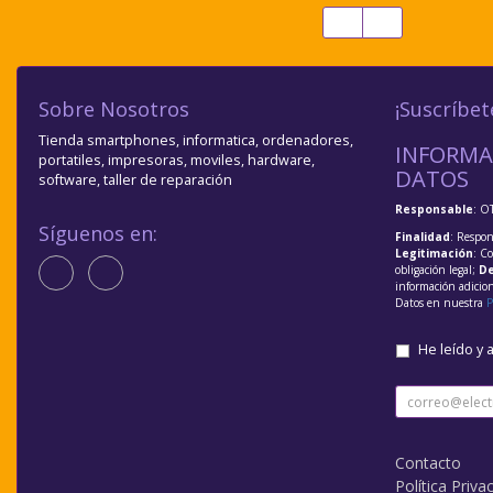
Sobre Nosotros
¡Suscríbet
Tienda smartphones, informatica, ordenadores,
INFORMA
portatiles, impresoras, moviles, hardware,
DATOS
software, taller de reparación
Responsable
: O
Síguenos en:
Finalidad
: Respon
Legitimación
: C
obligación legal;
De
información adicio
Datos en nuestra
P
He leído y 
Contacto
Política Priva