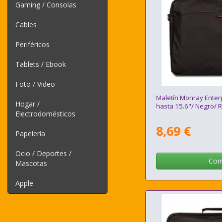
Gaming / Consolas
Cables
Periféricos
Tablets / Ebook
Foto / Video
Maletín Monray Enterp
Hogar /
hasta 15.6"/ Negro/ R
Electrodomésticos
8,69 €
Papelería
Ocio / Deportes /
Com
Mascotas
Apple