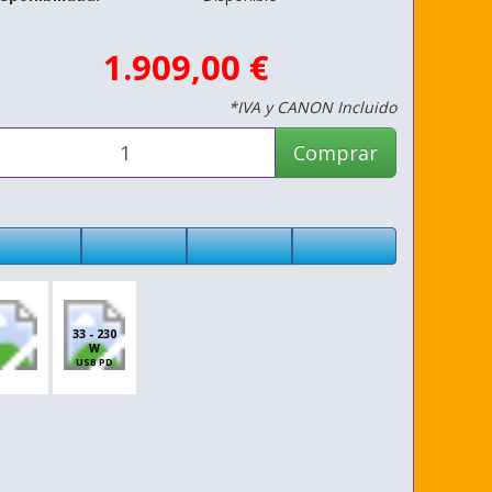
1.909,00 €
*IVA y CANON Incluido
Comprar
33 - 230
W
USB PD