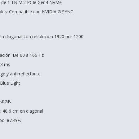
 de 1 TB M.2 PCIe Gen4 NVMe
iales: Compatible con NVIDIA G SYNC
 en diagonal con resolución 1920 por 1200
zación: De 60 a 165 Hz
 3 ms
e y antirreflectante
 Blue Light
 sRGB
: 40,6 cm en diagonal
rpo: 87.49%