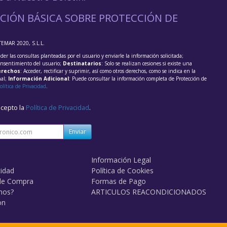
CIÓN BÁSICA SOBRE PROTECCIÓN DE
TEMAR 2020, S.L.L.
der las consultas planteadas por el usuario y enviarle la información solicitada;
onsentimiento del usuario;
Destinatarios
: Solo se realizan cesiones si existe una
rechos
: Acceder, rectificar y suprimir, así como otros derechos, como se indica en la
nal;
Información Adicional
: Puede consultar la información completa de Protección de
olítica de Privacidad
.
acepto la
Política de Privacidad
.
Enviar
Información Legal
cidad
Política de Cookies
de Compra
Formas de Pago
mos?
ARTICULOS REACONDICIONADOS
on