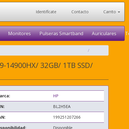
Identifícate
Contacto
Carrito
Monitores
Pulseras Smartband
Auriculares
T
i9-14900HX/ 32GB/ 1TB SSD/
arca:
HP
/N:
BL2H5EA
AN:
199251207266
sponibilidad:
Disponible