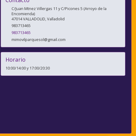
Contacto
C/Juan Mtnez Villergas 11 y C/Picones 5 (Arroyo de la
Encomienda)
47014
VALLADOLID
,
Valladolid
983713465
983713465
mimovilparquesol@gmail.com
Horario
10:00/14:00 y 17:00/20:30