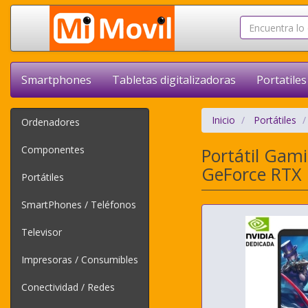
Smartphones
Tabletas digitalizadoras
Portatiles
Inicio
Portátiles
Ordenadores
Componentes
Portátil Gam
GeForce RTX 
Portátiles
SmartPhones / Teléfonos
Televisor
Impresoras / Consumibles
Conectividad / Redes