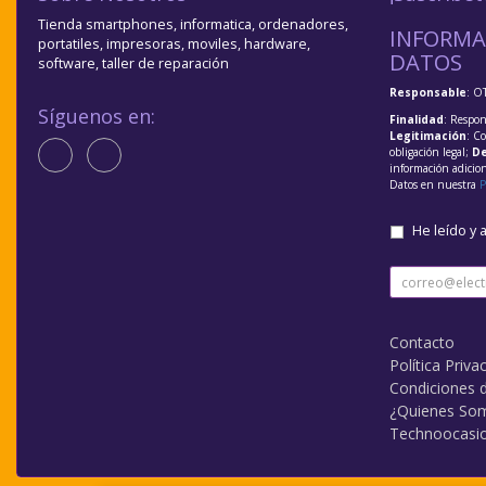
Tienda smartphones, informatica, ordenadores,
INFORMA
portatiles, impresoras, moviles, hardware,
DATOS
software, taller de reparación
Responsable
: O
Síguenos en:
Finalidad
: Respon
Legitimación
: C
obligación legal;
De
información adicio
Datos en nuestra
P
He leído y 
Contacto
Política Priva
Condiciones 
¿Quienes So
Technoocasi