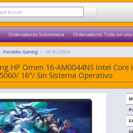
Ordenadores Sobremesa
Ordenadores Todo en uno
Portatiles Gaming
HP BL2H5EA
ing HP Omen 16-AM0044NS Intel Core 
5060/ 16"/ Sin Sistema Operativo
M
P
E
Di