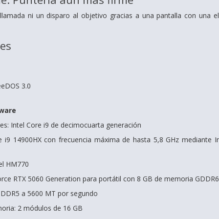
 llamada ni un disparo al objetivo gracias a una pantalla con una
nes
reeDOS 3.0
dware
es: Intel Core i9 de decimocuarta generación
re i9 14900HX con frecuencia máxima de hasta 5,8 GHz mediante I
tel HM770
orce RTX 5060 Generation para portátil con 8 GB de memoria GDDR6
 DDR5 a 5600 MT por segundo
oria: 2 módulos de 16 GB