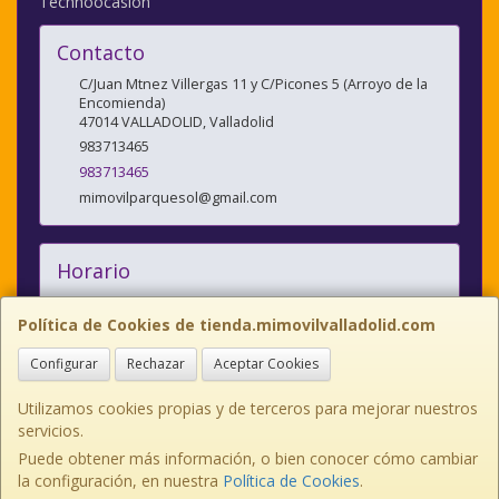
Technoocasion
Contacto
C/Juan Mtnez Villergas 11 y C/Picones 5 (Arroyo de la
Encomienda)
47014
VALLADOLID
,
Valladolid
983713465
983713465
mimovilparquesol@gmail.com
Horario
10:00/14:00 y 17:00/20:30
Política de Cookies de tienda.mimovilvalladolid.com
Configurar
Rechazar
Aceptar Cookies
C/JUAN MARTINEZ VILLERGAS nº 11, 47014, Valladolid, España. - Tfno:
983713465
Utilizamos cookies propias y de terceros para mejorar nuestros
servicios.
C/PICONES nº 5, 47195, Arroyo de la Encomienda Valladolid Tlno:
983641214
Puede obtener más información, o bien conocer cómo cambiar
la configuración, en nuestra
Política de Cookies
.