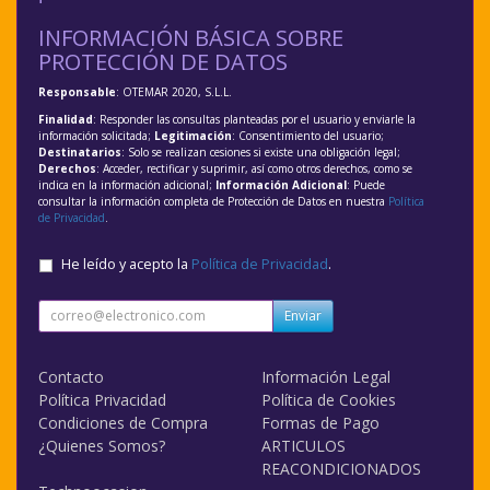
INFORMACIÓN BÁSICA SOBRE
PROTECCIÓN DE DATOS
Responsable
: OTEMAR 2020, S.L.L.
Finalidad
: Responder las consultas planteadas por el usuario y enviarle la
información solicitada;
Legitimación
: Consentimiento del usuario;
Destinatarios
: Solo se realizan cesiones si existe una obligación legal;
Derechos
: Acceder, rectificar y suprimir, así como otros derechos, como se
indica en la información adicional;
Información Adicional
: Puede
consultar la información completa de Protección de Datos en nuestra
Política
de Privacidad
.
He leído y acepto la
Política de Privacidad
.
Enviar
Contacto
Información Legal
Política Privacidad
Política de Cookies
Condiciones de Compra
Formas de Pago
¿Quienes Somos?
ARTICULOS
REACONDICIONADOS