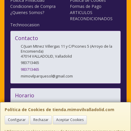
Política Privacidad
Política de Cookies
Condiciones de Compra
Formas de Pago
¿Quienes Somos?
ARTICULOS
REACONDICIONADOS
Technoocasion
Contacto
C/Juan Mtnez Villergas 11 y C/Picones 5 (Arroyo de la
Encomienda)
47014
VALLADOLID
,
Valladolid
983713465
983713465
mimovilparquesol@gmail.com
Horario
10:00/14:00 y 17:00/20:30
Política de Cookies de tienda.mimovilvalladolid.com
Configurar
Rechazar
Aceptar Cookies
C/JUAN MARTINEZ VILLERGAS nº 11, 47014, Valladolid, España. - Tfno:
983713465