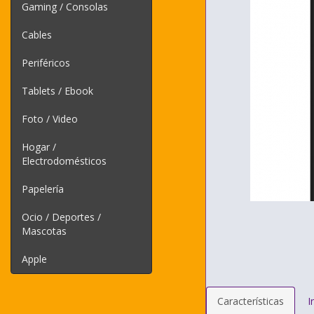
Gaming / Consolas
Cables
Periféricos
Tablets / Ebook
Foto / Video
Hogar /
Electrodomésticos
Papelería
Ocio / Deportes /
Mascotas
Apple
Características
I