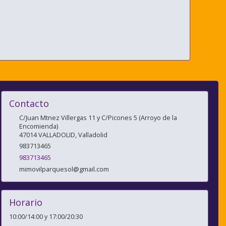
Contacto
C/Juan Mtnez Villergas 11 y C/Picones 5 (Arroyo de la
Encomienda)
47014
VALLADOLID
,
Valladolid
983713465
983713465
mimovilparquesol@gmail.com
Horario
10:00/14:00 y 17:00/20:30