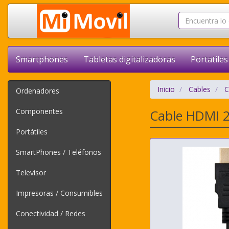
Smartphones
Tabletas digitalizadoras
Portatiles
Inicio
Cables
C
Ordenadores
Componentes
Cable HDMI 2
Portátiles
SmartPhones / Teléfonos
Televisor
Impresoras / Consumibles
Conectividad / Redes