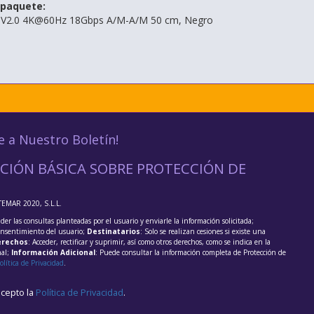
 paquete:
 V2.0 4K@60Hz 18Gbps A/M-A/M 50 cm, Negro
e a Nuestro Boletín!
CIÓN BÁSICA SOBRE PROTECCIÓN DE
TEMAR 2020, S.L.L.
der las consultas planteadas por el usuario y enviarle la información solicitada;
onsentimiento del usuario;
Destinatarios
: Solo se realizan cesiones si existe una
rechos
: Acceder, rectificar y suprimir, así como otros derechos, como se indica en la
nal;
Información Adicional
: Puede consultar la información completa de Protección de
olítica de Privacidad
.
acepto la
Política de Privacidad
.