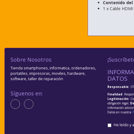
Contenido del
1 x Cable HDMI
Sobre Nosotros
¡Suscríbet
Tienda smartphones, informatica, ordenadores,
INFORMA
portatiles, impresoras, moviles, hardware,
DATOS
software, taller de reparación
Responsable
: O
Síguenos en:
Finalidad
: Respon
Legitimación
: C
obligación legal;
De
información adicio
Datos en nuestra
P
He leído y 