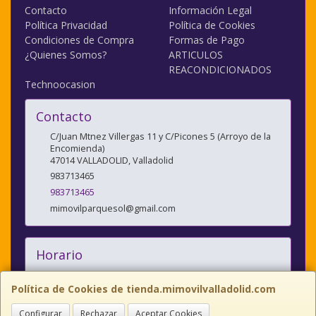
Contacto
Información Legal
Política Privacidad
Política de Cookies
Condiciones de Compra
Formas de Pago
¿Quienes Somos?
ARTICULOS
REACONDICIONADOS
Technoocasion
Contacto
C/Juan Mtnez Villergas 11 y C/Picones 5 (Arroyo de la
Encomienda)
47014
VALLADOLID
,
Valladolid
983713465
983713465
mimovilparquesol@gmail.com
Horario
10:00/14:00 y 17:00/20:30
Política de Cookies de tienda.mimovilvalladolid.com
Configurar
Rechazar
Aceptar Cookies