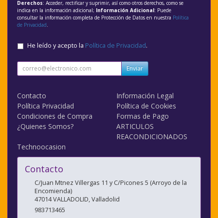
Derechos
: Acceder, rectificar y suprimir, así como otros derechos, como se
indica en la información adicional;
Información Adicional
: Puede
consultar la información completa de Protección de Datos en nuestra
Política
de Privacidad
.
He leído y acepto la
Política de Privacidad
.
Enviar
Contacto
Información Legal
Política Privacidad
Política de Cookies
Condiciones de Compra
Formas de Pago
¿Quienes Somos?
ARTICULOS
REACONDICIONADOS
Technoocasion
Contacto
C/Juan Mtnez Villergas 11 y C/Picones 5 (Arroyo de la
Encomienda)
47014
VALLADOLID
,
Valladolid
983713465