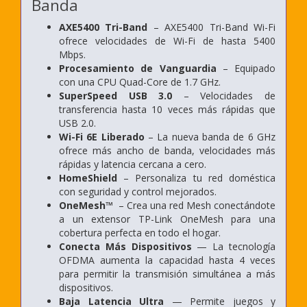
Banda
AXE5400 Tri-Band
– AXE5400 Tri-Band Wi-Fi
ofrece velocidades de Wi-Fi de hasta 5400
Mbps.
Procesamiento de Vanguardia
– Equipado
con una CPU Quad-Core de 1.7 GHz.
SuperSpeed USB 3.0
– Velocidades de
transferencia hasta 10 veces más rápidas que
USB 2.0.
Wi-Fi 6E Liberado
– La nueva banda de 6 GHz
ofrece más ancho de banda, velocidades más
rápidas y latencia cercana a cero.
HomeShield
– Personaliza tu red doméstica
con seguridad y control mejorados.
OneMesh™
– Crea una red Mesh conectándote
a un extensor TP-Link OneMesh para una
cobertura perfecta en todo el hogar.
Conecta Más Dispositivos
— La tecnología
OFDMA aumenta la capacidad hasta 4 veces
para permitir la transmisión simultánea a más
dispositivos.
Baja Latencia Ultra
— Permite juegos y