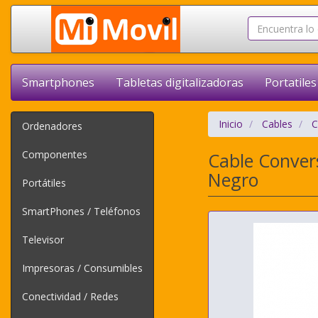
Smartphones
Tabletas digitalizadoras
Portatiles
Inicio
Cables
C
Ordenadores
Componentes
Cable Conver
Negro
Portátiles
SmartPhones / Teléfonos
Televisor
Impresoras / Consumibles
Conectividad / Redes