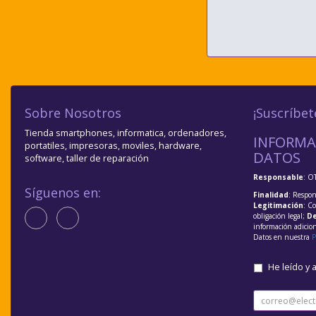
Sobre Nosotros
¡Suscríbet
Tienda smartphones, informatica, ordenadores,
INFORMA
portatiles, impresoras, moviles, hardware,
DATOS
software, taller de reparación
Responsable
: O
Síguenos en:
Finalidad
: Respon
Legitimación
: C
obligación legal;
De
información adicio
Datos en nuestra
P
He leído y 