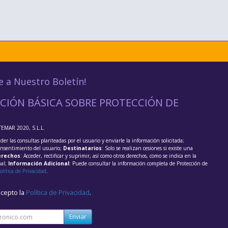
e a Nuestro Boletín!
CIÓN BÁSICA SOBRE PROTECCIÓN DE
TEMAR 2020, S.L.L.
der las consultas planteadas por el usuario y enviarle la información solicitada;
onsentimiento del usuario;
Destinatarios
: Solo se realizan cesiones si existe una
rechos
: Acceder, rectificar y suprimir, así como otros derechos, como se indica en la
nal;
Información Adicional
: Puede consultar la información completa de Protección de
olítica de Privacidad
.
acepto la
Política de Privacidad
.
Enviar