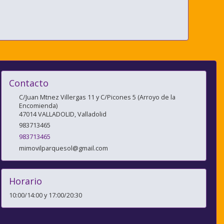
Contacto
C/Juan Mtnez Villergas 11 y C/Picones 5 (Arroyo de la
Encomienda)
47014
VALLADOLID
,
Valladolid
983713465
983713465
mimovilparquesol@gmail.com
Horario
10:00/14:00 y 17:00/20:30