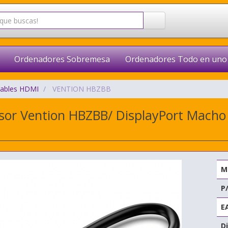
Ordenadores Sobremesa
Ordenadores Todo en uno
ables HDMI
VENTION HBZBB
sor Vention HBZBB/ DisplayPort Mach
M
P
E
Di