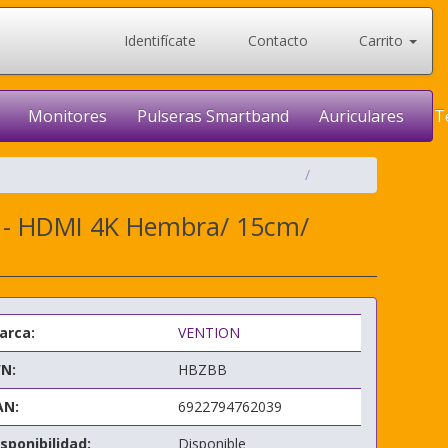
Identifícate
Contacto
Carrito
Monitores
Pulseras Smartband
Auriculares
T
o - HDMI 4K Hembra/ 15cm/
arca:
VENTION
/N:
HBZBB
AN:
6922794762039
sponibilidad:
Disponible