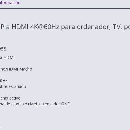
nformación
P a HDMI 4K@60Hz para ordenador, TV, port
nes
 a HDMI
acho/HDMI Macho
.
60Hz
obre estañado
chip activo
mina de aluminio+Metal trenzado+GND
m