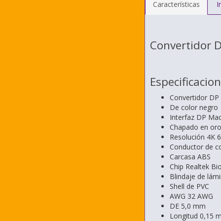
Características
I
Convertidor D
Especificacio
Convertidor DP
De color negro
Interfaz DP M
Chapado en oro
Resolución 4K 
Conductor de c
Carcasa ABS
Chip Realtek Bio
Blindaje de lá
Shell de PVC
AWG 32 AWG
DE 5,0 mm
Longitud 0,15 