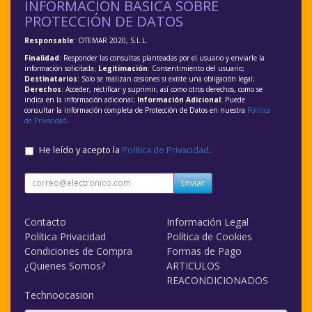
INFORMACIÓN BÁSICA SOBRE
PROTECCIÓN DE DATOS
Responsable
: OTEMAR 2020, S.L.L.
Finalidad
: Responder las consultas planteadas por el usuario y enviarle la
información solicitada;
Legitimación
: Consentimiento del usuario;
Destinatarios
: Solo se realizan cesiones si existe una obligación legal;
Derechos
: Acceder, rectificar y suprimir, así como otros derechos, como se
indica en la información adicional;
Información Adicional
: Puede
consultar la información completa de Protección de Datos en nuestra
Política
de Privacidad
.
He leído y acepto la
Política de Privacidad
.
Enviar
Contacto
Información Legal
Política Privacidad
Política de Cookies
Condiciones de Compra
Formas de Pago
¿Quienes Somos?
ARTICULOS
REACONDICIONADOS
Technoocasion