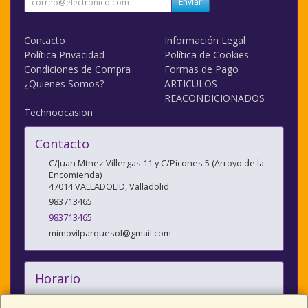
Enviar
Contacto
Información Legal
Política Privacidad
Política de Cookies
Condiciones de Compra
Formas de Pago
¿Quienes Somos?
ARTICULOS
REACONDICIONADOS
Technoocasion
Contacto
C/Juan Mtnez Villergas 11 y C/Picones 5 (Arroyo de la
Encomienda)
47014
VALLADOLID
,
Valladolid
983713465
983713465
mimovilparquesol@gmail.com
Horario
10:00/14:00 y 17:00/20:30