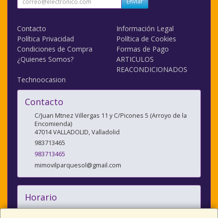
Enviar
Contacto
Información Legal
Política Privacidad
Política de Cookies
Condiciones de Compra
Formas de Pago
¿Quienes Somos?
ARTICULOS
REACONDICIONADOS
Technoocasion
Contacto
C/Juan Mtnez Villergas 11 y C/Picones 5 (Arroyo de la
Encomienda)
47014
VALLADOLID
,
Valladolid
983713465
983713465
mimovilparquesol@gmail.com
Horario
10:00/14:00 y 17:00/20:30