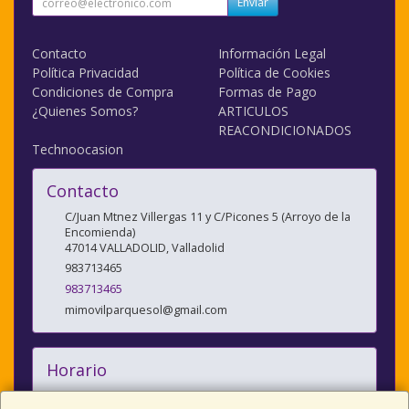
Enviar
Contacto
Información Legal
Política Privacidad
Política de Cookies
Condiciones de Compra
Formas de Pago
¿Quienes Somos?
ARTICULOS
REACONDICIONADOS
Technoocasion
Contacto
C/Juan Mtnez Villergas 11 y C/Picones 5 (Arroyo de la
Encomienda)
47014
VALLADOLID
,
Valladolid
983713465
983713465
mimovilparquesol@gmail.com
Horario
10:00/14:00 y 17:00/20:30