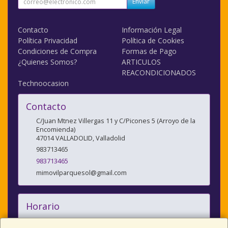
Enviar
Contacto
Información Legal
Política Privacidad
Política de Cookies
Condiciones de Compra
Formas de Pago
¿Quienes Somos?
ARTICULOS
REACONDICIONADOS
Technoocasion
Contacto
C/Juan Mtnez Villergas 11 y C/Picones 5 (Arroyo de la
Encomienda)
47014
VALLADOLID
,
Valladolid
983713465
983713465
mimovilparquesol@gmail.com
Horario
10:00/14:00 y 17:00/20:30