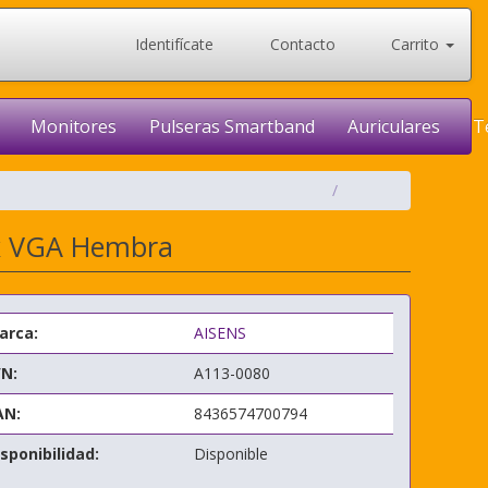
Identifícate
Contacto
Carrito
Monitores
Pulseras Smartband
Auriculares
T
2x VGA Hembra
arca:
AISENS
/N:
A113-0080
AN:
8436574700794
sponibilidad:
Disponible