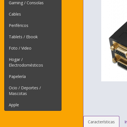
Gaming / Consolas
Cables
Periféricos
Tablets / Ebook
Foto / Video
Hogar /
Electrodomésticos
Papelería
Ocio / Deportes /
Mascotas
Apple
Características
I