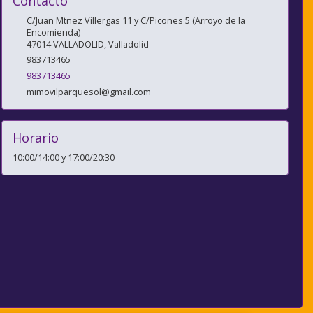
Contacto
C/Juan Mtnez Villergas 11 y C/Picones 5 (Arroyo de la
Encomienda)
47014
VALLADOLID
,
Valladolid
983713465
983713465
mimovilparquesol@gmail.com
Horario
10:00/14:00 y 17:00/20:30