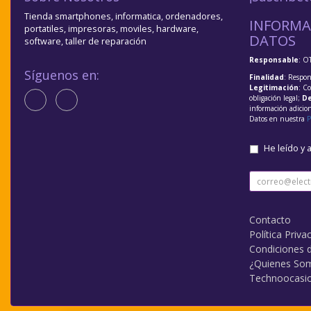
Tienda smartphones, informatica, ordenadores,
INFORMA
portatiles, impresoras, moviles, hardware,
DATOS
software, taller de reparación
Responsable
: O
Síguenos en:
Finalidad
: Respon
Legitimación
: C
obligación legal;
De
información adicio
Datos en nuestra
P
He leído y 
Contacto
Política Priva
Condiciones 
¿Quienes So
Technoocasi