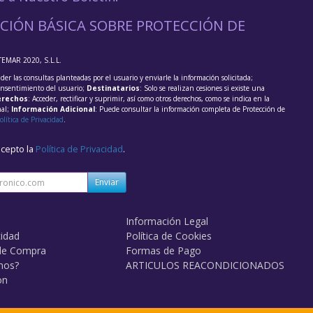
CIÓN BÁSICA SOBRE PROTECCIÓN DE
TEMAR 2020, S.L.L.
der las consultas planteadas por el usuario y enviarle la información solicitada;
onsentimiento del usuario;
Destinatarios
: Solo se realizan cesiones si existe una
rechos
: Acceder, rectificar y suprimir, así como otros derechos, como se indica en la
nal;
Información Adicional
: Puede consultar la información completa de Protección de
olítica de Privacidad
.
acepto la
Política de Privacidad
.
Enviar
Información Legal
cidad
Política de Cookies
de Compra
Formas de Pago
mos?
ARTICULOS REACONDICIONADOS
on