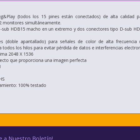
g&Play (todos los 15 pines están conectados) de alta calidad par
 2 monitores simultáneamente.
D-sub HDB15 macho en un extremo y dos conectores tipo D-sub HD
les (doble apantallado) para señales de color de alta frecuencia 
 todos los hilos para evitar pérdida de datos e interferencias electr
ima 2048 X 1536
fecto que proporciona una imagen perfecta
M
HS
namiento: 100% testado
e a Nuestro Boletín!