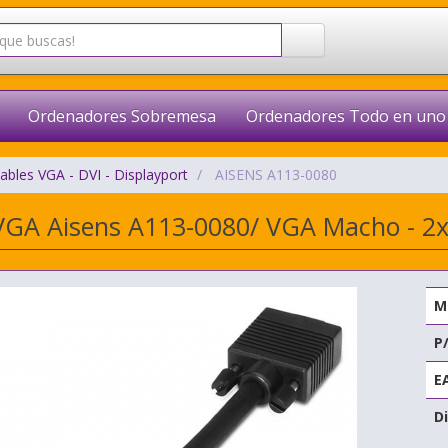
Ordenadores Sobremesa
Ordenadores Todo en uno
ables VGA - DVI - Displayport
AISENS A113-0080
VGA Aisens A113-0080/ VGA Macho - 
M
P
E
Di