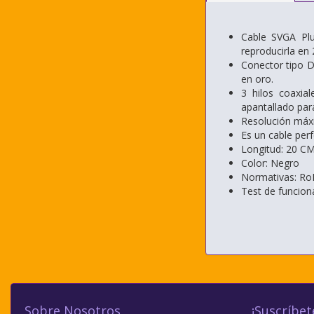
Cable SVGA Plu
reproducirla en
Conector tipo 
en oro.
3 hilos coaxia
apantallado para
Resolución máx
Es un cable per
Longitud: 20 C
Color: Negro
Normativas: Ro
Test de funcio
Sobre Nosotros
¡Suscríbet