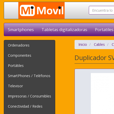
Smartphones
Tabletas digitalizadoras
Portatiles
Inicio
Cables
C
Ordenadores
Componentes
Duplicador S
Portátiles
SmartPhones / Teléfonos
Televisor
Impresoras / Consumibles
Conectividad / Redes