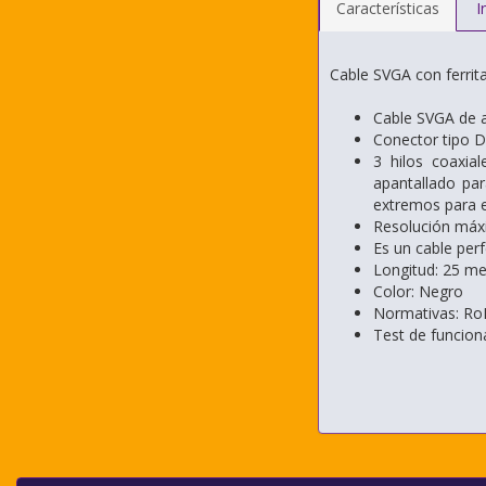
Características
I
Cable SVGA con ferr
Cable SVGA de a
Conector tipo
3 hilos coaxia
apantallado par
extremos para ev
Resolución máx
Es un cable per
Longitud: 25 me
Color: Negro
Normativas: Ro
Test de funcio