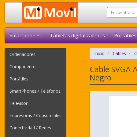
Smartphones
Tabletas digitalizadoras
Portatiles
Inicio
Cables
C
Ordenadores
Componentes
Cable SVGA 
Negro
Portátiles
SmartPhones / Teléfonos
Televisor
Impresoras / Consumibles
Conectividad / Redes