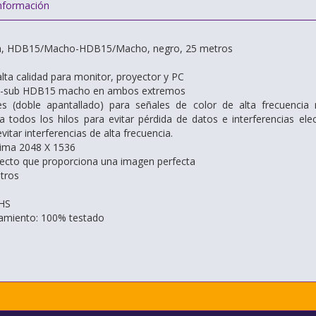
nformación
ita, HDB15/Macho-HDB15/Macho, negro, 25 metros
lta calidad para monitor, proyector y PC
 D-sub HDB15 macho en ambos extremos
les (doble apantallado) para señales de color de alta frecuencia 
a todos los hilos para evitar pérdida de datos e interferencias el
itar interferencias de alta frecuencia.
ima 2048 X 1536
fecto que proporciona una imagen perfecta
tros
HS
namiento: 100% testado