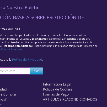
e a Nuestro Boletín!
CIÓN BÁSICA SOBRE PROTECCIÓN DE
TEMAR 2020, S.L.L.
der las consultas planteadas por el usuario y enviarle la información solicitada;
onsentimiento del usuario;
Destinatarios
: Solo se realizan cesiones si existe una
rechos
: Acceder, rectificar y suprimir, así como otros derechos, como se indica en la
nal;
Información Adicional
: Puede consultar la información completa de Protección de
olítica de Privacidad
.
acepto la
Política de Privacidad
.
Enviar
Información Legal
cidad
Política de Cookies
de Compra
Formas de Pago
mos?
ARTICULOS REACONDICIONADOS
on