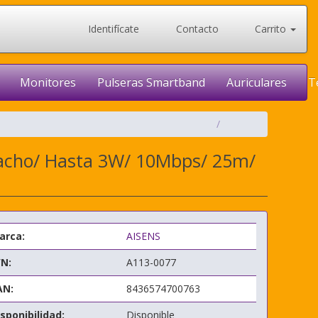
Identifícate
Contacto
Carrito
Monitores
Pulseras Smartband
Auriculares
T
acho/ Hasta 3W/ 10Mbps/ 25m/
arca:
AISENS
/N:
A113-0077
AN:
8436574700763
sponibilidad:
Disponible