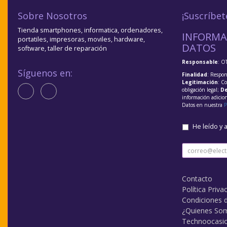
Sobre Nosotros
¡Suscríbet
Tienda smartphones, informatica, ordenadores,
INFORMA
portatiles, impresoras, moviles, hardware,
DATOS
software, taller de reparación
Responsable
: O
Síguenos en:
Finalidad
: Respon
Legitimación
: C
obligación legal;
De
información adicio
Datos en nuestra
P
He leído y 
Contacto
Política Priva
Condiciones 
¿Quienes So
Technoocasi