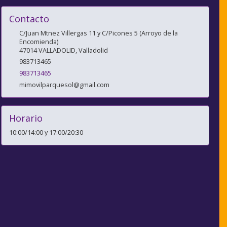
Contacto
C/Juan Mtnez Villergas 11 y C/Picones 5 (Arroyo de la
Encomienda)
47014
VALLADOLID
,
Valladolid
983713465
983713465
mimovilparquesol@gmail.com
Horario
10:00/14:00 y 17:00/20:30