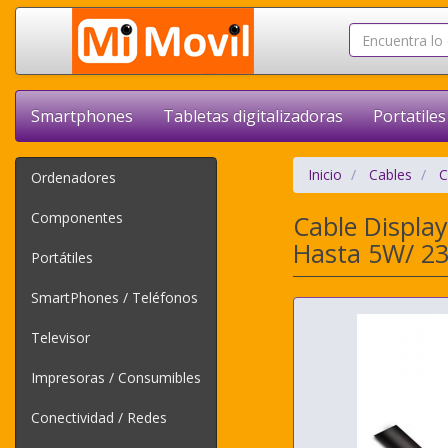
Smartphones
Tabletas digitalizadoras
Portatiles
Inicio
Cables
C
Ordenadores
Componentes
Cable Displa
Hasta 5W/ 2
Portátiles
SmartPhones / Teléfonos
Televisor
Impresoras / Consumibles
Conectividad / Redes