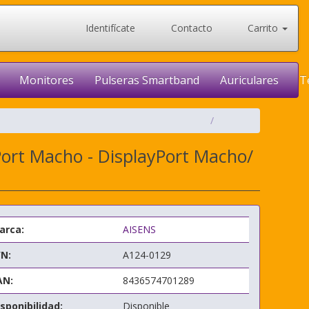
Identifícate
Contacto
Carrito
Monitores
Pulseras Smartband
Auriculares
T
Port Macho - DisplayPort Macho/
arca:
AISENS
/N:
A124-0129
AN:
8436574701289
sponibilidad:
Disponible