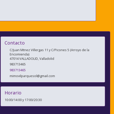
Contacto
C/Juan Mtnez Villergas 11 y C/Picones 5 (Arroyo de la
Encomienda)
47014
VALLADOLID
,
Valladolid
983713465
983713465
mimovilparquesol@gmail.com
Horario
10:00/14:00 y 17:00/20:30