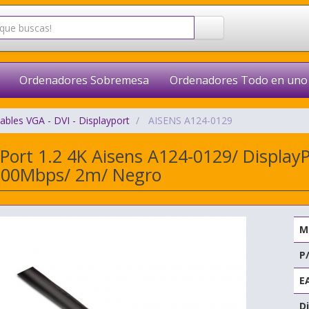
Ordenadores Sobremesa
Ordenadores Todo en uno
ables VGA - DVI - Displayport
AISENS A124-0129
yPort 1.2 4K Aisens A124-0129/ Display
300Mbps/ 2m/ Negro
M
P
E
Di