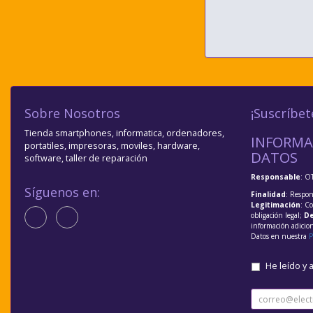
Sobre Nosotros
¡Suscríbet
Tienda smartphones, informatica, ordenadores,
INFORMA
portatiles, impresoras, moviles, hardware,
DATOS
software, taller de reparación
Responsable
: O
Síguenos en:
Finalidad
: Respon
Legitimación
: C
obligación legal;
De
información adicio
Datos en nuestra
P
He leído y 