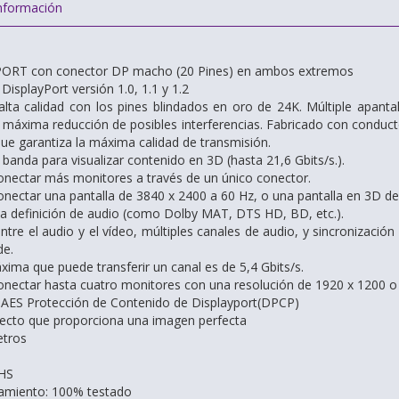
nformación
ORT con conector DP macho (20 Pines) en ambos extremos
isplayPort versión 1.0, 1.1 y 1.2
lta calidad con los pines blindados en oro de 24K. Múltiple apant
a máxima reducción de posibles interferencias. Fabricado con condu
que garantiza la máxima calidad de transmisión.
banda para visualizar contenido en 3D (hasta 21,6 Gbits/s.).
conectar más monitores a través de un único conector.
conectar una pantalla de 3840 x 2400 a 60 Hz, o una pantalla en 3D d
a definición de audio (como Dolby MAT, DTS HD, BD, etc.).
ntre el audio y el vídeo, múltiples canales de audio, y sincronización 
de.
xima que puede transferir un canal es de 5,4 Gbits/s.
conectar hasta cuatro monitores con una resolución de 1920 x 1200 o
 AES Protección de Contenido de Displayport(DPCP)
fecto que proporciona una imagen perfecta
etros
HS
namiento: 100% testado