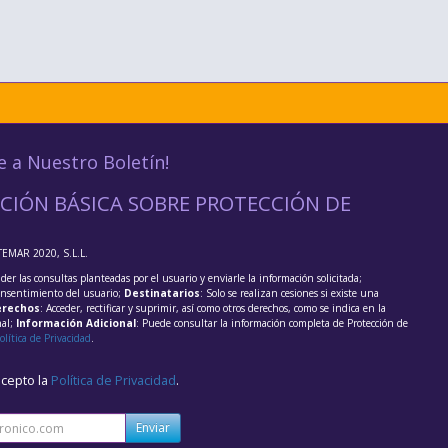
e a Nuestro Boletín!
CIÓN BÁSICA SOBRE PROTECCIÓN DE
TEMAR 2020, S.L.L.
der las consultas planteadas por el usuario y enviarle la información solicitada;
onsentimiento del usuario;
Destinatarios
: Solo se realizan cesiones si existe una
rechos
: Acceder, rectificar y suprimir, así como otros derechos, como se indica en la
nal;
Información Adicional
: Puede consultar la información completa de Protección de
olítica de Privacidad
.
acepto la
Política de Privacidad
.
Enviar